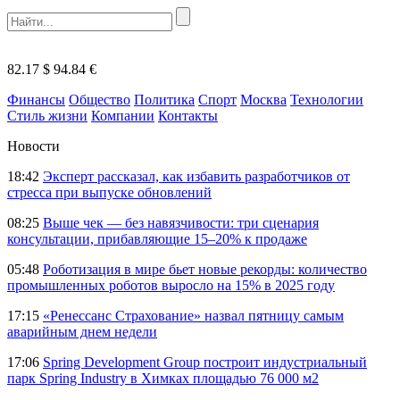
82.17 $
94.84 €
Финансы
Общество
Политика
Спорт
Москва
Технологии
Стиль жизни
Компании
Контакты
Новости
18:42
Эксперт рассказал, как избавить разработчиков от
стресса при выпуске обновлений
08:25
Выше чек — без навязчивости: три сценария
консультации, прибавляющие 15–20% к продаже
05:48
Роботизация в мире бьет новые рекорды: количество
промышленных роботов выросло на 15% в 2025 году
17:15
«Ренессанс Страхование» назвал пятницу самым
аварийным днем недели
17:06
Spring Development Group построит индустриальный
парк Spring Industry в Химках площадью 76 000 м2