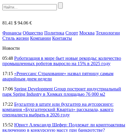
81.41 $
94.06 €
Финансы
Общество
Политика
Спорт
Москва
Технологии
Стиль жизни
Компании
Контакты
Новости
05:48
Роботизация в мире бьет новые рекорды: количество
промышленных роботов выросло на 15% в 2025 году
17:15
«Ренессанс Страхование» назвал пятницу самым
аварийным днем недели
17:06
Spring Development Group построит индустриальный
парк Spring Industry в Химках площадью 76 000 м2
17:22
Бухгалтер в штате или бухгалтер на аутсорсинге:
компания «Бухгалтерский Квартал» рассказала, какого
специалиста выбрать в 2026 году
15:52
Юрист Александр Шефер: Подлежат ли криптоактивы
включению в конкурсную массу при банкротстве?