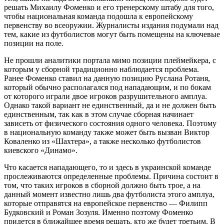
решать Михаилу Фоменко и его тренерскому штабу для того,
чтобы национальная команда подошла к европейскому
первенству во всеоружии. Журналисты издания подумали над
тем, какие из футболистов могут быть помещены на ключевые
позиции на поле.
Не прошли аналитики портала мимо позиции плеймейкера, с
которым у сборной традиционно наблюдается проблема.
Ранее Фоменко ставил на данную позицию Руслана Ротаня,
который обычно располагался под нападающим, и по бокам
от которого играли двое игроков разрушительного амплуа.
Однако такой вариант не единственный, да и не должен быть
единственным, так как в этом случае сборная начинает
зависеть от физического состояния одного человека. Поэтому
в национальную команду также может быть вызван Виктор
Коваленко из «Шахтера», а также несколько футболистов
киевского «Динамо».
Что касается нападающего, то и здесь в украинской команде
прослеживаются определенные проблемы. Причина состоит в
том, что таких игроков в сборной должно быть трое, а на
данный момент известно лишь два футболиста этого амплуа,
которые отправятся на европейское первенство — Филипп
Будковский и Роман Зозуля. Именно поэтому Фоменко
придется в ближайшее время решать, кто же будет третьим. В