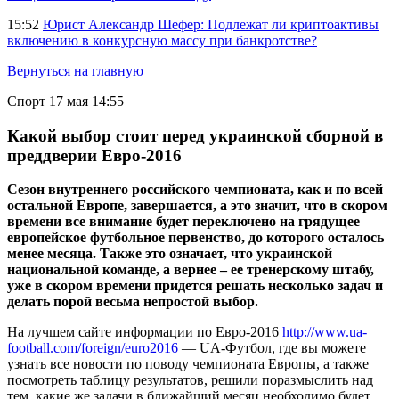
15:52
Юрист Александр Шефер: Подлежат ли криптоактивы
включению в конкурсную массу при банкротстве?
Вернуться на главную
Спорт
17 мая 14:55
Какой выбор стоит перед украинской сборной в
преддверии Евро-2016
Сезон внутреннего российского чемпионата, как и по всей
остальной Европе, завершается, а это значит, что в скором
времени все внимание будет переключено на грядущее
европейское футбольное первенство, до которого осталось
менее месяца. Также это означает, что украинской
национальной команде, а вернее – ее тренерскому штабу,
уже в скором времени придется решать несколько задач и
делать порой весьма непростой выбор.
На лучшем сайте информации по Евро-2016
http://www.ua-
football.com/foreign/euro2016
— UA-Футбол, где вы можете
узнать все новости по поводу чемпионата Европы, а также
посмотреть таблицу результатов, решили поразмыслить над
тем, какие же задачи в ближайший месяц необходимо будет