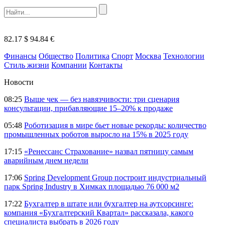
82.17 $
94.84 €
Финансы
Общество
Политика
Спорт
Москва
Технологии
Стиль жизни
Компании
Контакты
Новости
08:25
Выше чек — без навязчивости: три сценария
консультации, прибавляющие 15–20% к продаже
05:48
Роботизация в мире бьет новые рекорды: количество
промышленных роботов выросло на 15% в 2025 году
17:15
«Ренессанс Страхование» назвал пятницу самым
аварийным днем недели
17:06
Spring Development Group построит индустриальный
парк Spring Industry в Химках площадью 76 000 м2
17:22
Бухгалтер в штате или бухгалтер на аутсорсинге:
компания «Бухгалтерский Квартал» рассказала, какого
специалиста выбрать в 2026 году