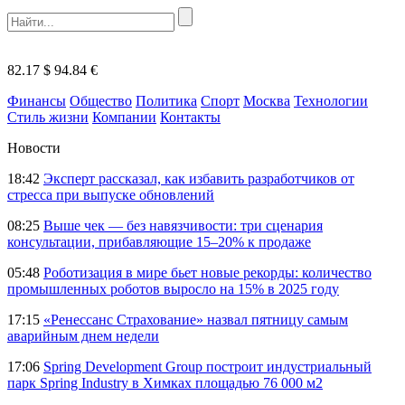
82.17 $
94.84 €
Финансы
Общество
Политика
Спорт
Москва
Технологии
Стиль жизни
Компании
Контакты
Новости
18:42
Эксперт рассказал, как избавить разработчиков от
стресса при выпуске обновлений
08:25
Выше чек — без навязчивости: три сценария
консультации, прибавляющие 15–20% к продаже
05:48
Роботизация в мире бьет новые рекорды: количество
промышленных роботов выросло на 15% в 2025 году
17:15
«Ренессанс Страхование» назвал пятницу самым
аварийным днем недели
17:06
Spring Development Group построит индустриальный
парк Spring Industry в Химках площадью 76 000 м2