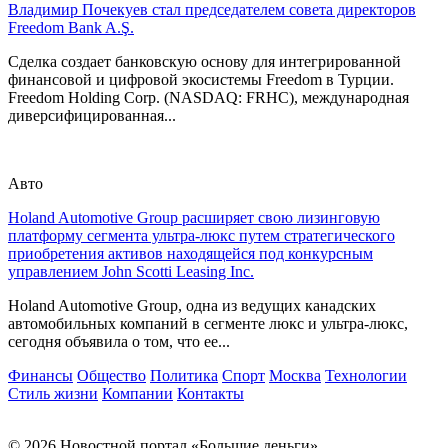
Владимир Почекуев стал председателем совета директоров
Freedom Bank A.Ş.
Сделка создает банковскую основу для интегрированной
финансовой и цифровой экосистемы Freedom в Турции.
Freedom Holding Corp. (NASDAQ: FRHC), международная
диверсифицированная...
Авто
Holand Automotive Group расширяет свою лизинговую
платформу сегмента ультра-люкс путем стратегического
приобретения активов находящейся под конкурсным
управлением John Scotti Leasing Inc.
Holand Automotive Group, одна из ведущих канадских
автомобильных компаний в сегменте люкс и ультра-люкс,
сегодня объявила о том, что ее...
Финансы
Общество
Политика
Спорт
Москва
Технологии
Стиль жизни
Компании
Контакты
© 2026 Новостной портал «Большие деньги»