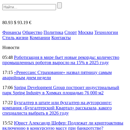
80.93 $
93.19 €
Финансы
Общество
Политика
Спорт
Москва
Технологии
Стиль жизни
Компании
Контакты
Новости
05:48
Роботизация в мире бьет новые рекорды: количество
промышленных роботов выросло на 15% в 2025 году
17:15
«Ренессанс Страхование» назвал пятницу самым
аварийным днем недели
17:06
Spring Development Group построит индустриальный
парк Spring Industry в Химках площадью 76 000 м2
17:22
Бухгалтер в штате или бухгалтер на аутсорсинге:
компания «Бухгалтерский Квартал» рассказала, какого
специалиста выбрать в 2026 году
15:52
Юрист Александр Шефер: Подлежат ли криптоактивы
включению в конкурсную массу при банкротстве?