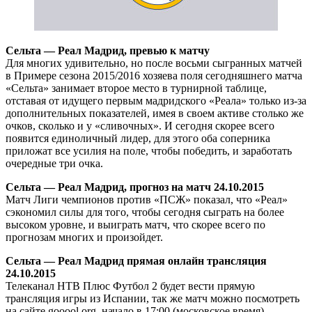
Сельта — Реал Мадрид, превью к матчу
Для многих удивительно, но после восьми сыгранных матчей
в Примере сезона 2015/2016 хозяева поля сегодняшнего матча
«Сельта» занимает второе место в турнирной таблице,
отставая от идущего первым мадридского «Реала» только из-за
дополнительных показателей, имея в своем активе столько же
очков, сколько и у «сливочных». И сегодня скорее всего
появится единоличный лидер, для этого оба соперника
приложат все усилия на поле, чтобы победить, и заработать
очередные три очка.
Сельта — Реал Мадрид, прогноз на матч 24.10.2015
Матч Лиги чемпионов против «ПСЖ» показал, что «Реал»
сэкономил силы для того, чтобы сегодня сыграть на более
высоком уровне, и выиграть матч, что скорее всего по
прогнозам многих и произойдет.
Сельта — Реал Мадрид прямая онлайн трансляция
24.10.2015
Телеканал НТВ Плюс Футбол 2 будет вести прямую
трансляция игры из Испании, так же матч можно посмотреть
на сайте gooool.org, начало в 17:00 (московское время).