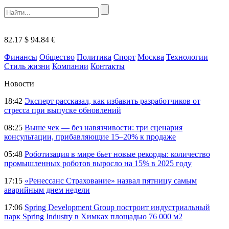
82.17 $
94.84 €
Финансы
Общество
Политика
Спорт
Москва
Технологии
Стиль жизни
Компании
Контакты
Новости
18:42
Эксперт рассказал, как избавить разработчиков от
стресса при выпуске обновлений
08:25
Выше чек — без навязчивости: три сценария
консультации, прибавляющие 15–20% к продаже
05:48
Роботизация в мире бьет новые рекорды: количество
промышленных роботов выросло на 15% в 2025 году
17:15
«Ренессанс Страхование» назвал пятницу самым
аварийным днем недели
17:06
Spring Development Group построит индустриальный
парк Spring Industry в Химках площадью 76 000 м2