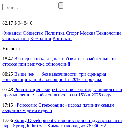
82.17 $
94.84 €
Финансы
Общество
Политика
Спорт
Москва
Технологии
Стиль жизни
Компании
Контакты
Новости
18:42
Эксперт рассказал, как избавить разработчиков от
стресса при выпуске обновлений
08:25
Выше чек — без навязчивости: три сценария
консультации, прибавляющие 15–20% к продаже
05:48
Роботизация в мире бьет новые рекорды: количество
промышленных роботов выросло на 15% в 2025 году
17:15
«Ренессанс Страхование» назвал пятницу самым
аварийным днем недели
17:06
Spring Development Group построит индустриальный
парк Spring Industry в Химках площадью 76 000 м2