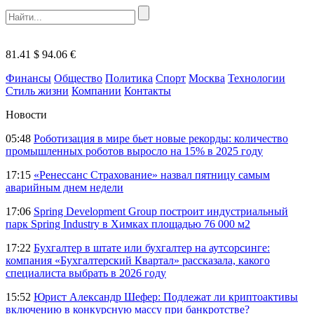
81.41 $
94.06 €
Финансы
Общество
Политика
Спорт
Москва
Технологии
Стиль жизни
Компании
Контакты
Новости
05:48
Роботизация в мире бьет новые рекорды: количество
промышленных роботов выросло на 15% в 2025 году
17:15
«Ренессанс Страхование» назвал пятницу самым
аварийным днем недели
17:06
Spring Development Group построит индустриальный
парк Spring Industry в Химках площадью 76 000 м2
17:22
Бухгалтер в штате или бухгалтер на аутсорсинге:
компания «Бухгалтерский Квартал» рассказала, какого
специалиста выбрать в 2026 году
15:52
Юрист Александр Шефер: Подлежат ли криптоактивы
включению в конкурсную массу при банкротстве?