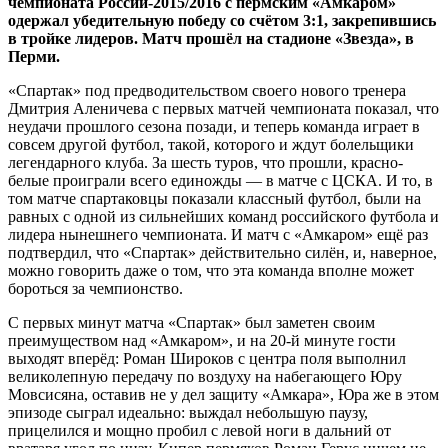
чемпионата России-2015/2016 с пермским «Амкаром»
одержал убедительную победу со счётом 3:1, закрепившись
в тройке лидеров. Матч прошёл на стадионе «Звезда», в
Перми.
«Спартак» под предводительством своего нового тренера
Дмитрия Аленичева с первых матчей чемпионата показал, что
неудачи прошлого сезона позади, и теперь команда играет в
совсем другой футбол, такой, которого и ждут болельщики
легендарного клуба. За шесть туров, что прошли, красно-
белые проиграли всего единожды — в матче с ЦСКА. И то, в
том матче спартаковцы показали классный футбол, были на
равных с одной из сильнейших команд российского футбола и
лидера нынешнего чемпионата. И матч с «Амкаром» ещё раз
подтвердил, что «Спартак» действительно силён, и, наверное,
можно говорить даже о том, что эта команда вполне может
бороться за чемпионство.
С первых минут матча «Спартак» был заметен своим
преимуществом над «Амкаром», и на 20-й минуте гости
выходят вперёд: Роман Широков с центра поля выполнил
великолепную передачу по воздуху на набегающего Юру
Мовсисяна, оставив не у дел защиту «Амкара», Юра же в этом
эпизоде сыграл идеально: выждал небольшую паузу,
прицелился и мощно пробил с левой ноги в дальний от