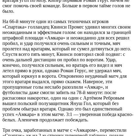
вратаря угол по низу. Кипер пермяков Роман Герус ничем не
смог помочь своей команде. Больше в первом тайме голов не
было.
На 66-й минуте один из самых техничных игроков
«Спартака» голландец Квинси Промес удивил многих своим
неожиданным и эффектным голом: он находился за границей
штрафной площади «Амкара» и неожиданно для всех решил
пробил, и удар получился очень сильным и точным, мяч
пролетел над вратарям, который не сумел дотянуться до него.
Спустя всего пять минут, Квинси повторил свой подвиг: с
очень дальней дистанции он пробил по воротам. Удар,
конечно, получился сильным, но вратарь его видел и мяч
летел прямо в руки, однако Роман Герус, не удержал мяч,
который юркнул в ворота. Откровенно неудачный матч для
этого вратаря выдался, прямо скажем. Наверное, эти
пропущенные голы неслабо разозлили «Амкар», и
футболисты даже смогли забить на 78-й минуте: после
распасовки накоротке, один на один с Артёмом Ребровым
вышел польский полузащитник Януш Гол, который без
проблем обыграл вратаря. Однако это был единственный
успех «Амкара» в этом матче. 3:1 — уверенная победа красно-
белых. Аленичев продолжает побеждать.
Три очка, заработанных в матче с «Амкаром», переместили
«Спартак» аж на 2-ю строчку турнирной таблицы, позади