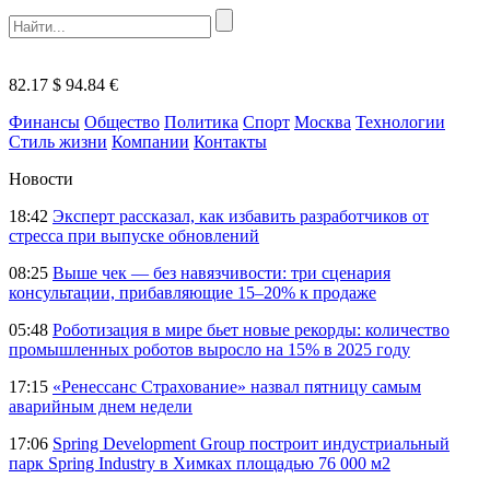
82.17 $
94.84 €
Финансы
Общество
Политика
Спорт
Москва
Технологии
Стиль жизни
Компании
Контакты
Новости
18:42
Эксперт рассказал, как избавить разработчиков от
стресса при выпуске обновлений
08:25
Выше чек — без навязчивости: три сценария
консультации, прибавляющие 15–20% к продаже
05:48
Роботизация в мире бьет новые рекорды: количество
промышленных роботов выросло на 15% в 2025 году
17:15
«Ренессанс Страхование» назвал пятницу самым
аварийным днем недели
17:06
Spring Development Group построит индустриальный
парк Spring Industry в Химках площадью 76 000 м2