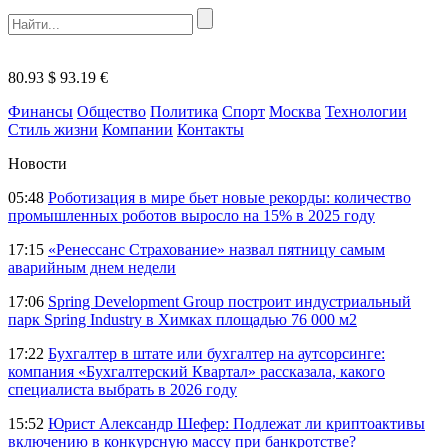
80.93 $
93.19 €
Финансы
Общество
Политика
Спорт
Москва
Технологии
Стиль жизни
Компании
Контакты
Новости
05:48
Роботизация в мире бьет новые рекорды: количество
промышленных роботов выросло на 15% в 2025 году
17:15
«Ренессанс Страхование» назвал пятницу самым
аварийным днем недели
17:06
Spring Development Group построит индустриальный
парк Spring Industry в Химках площадью 76 000 м2
17:22
Бухгалтер в штате или бухгалтер на аутсорсинге:
компания «Бухгалтерский Квартал» рассказала, какого
специалиста выбрать в 2026 году
15:52
Юрист Александр Шефер: Подлежат ли криптоактивы
включению в конкурсную массу при банкротстве?