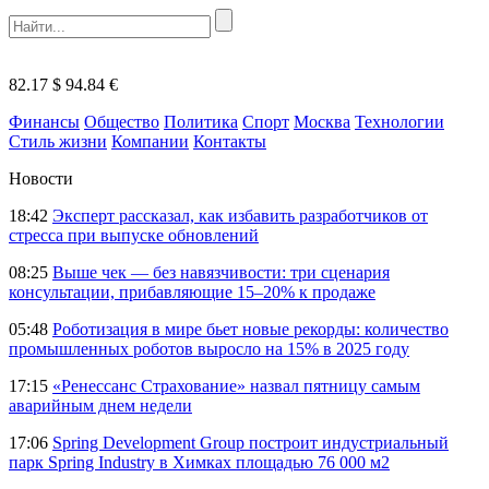
82.17 $
94.84 €
Финансы
Общество
Политика
Спорт
Москва
Технологии
Стиль жизни
Компании
Контакты
Новости
18:42
Эксперт рассказал, как избавить разработчиков от
стресса при выпуске обновлений
08:25
Выше чек — без навязчивости: три сценария
консультации, прибавляющие 15–20% к продаже
05:48
Роботизация в мире бьет новые рекорды: количество
промышленных роботов выросло на 15% в 2025 году
17:15
«Ренессанс Страхование» назвал пятницу самым
аварийным днем недели
17:06
Spring Development Group построит индустриальный
парк Spring Industry в Химках площадью 76 000 м2