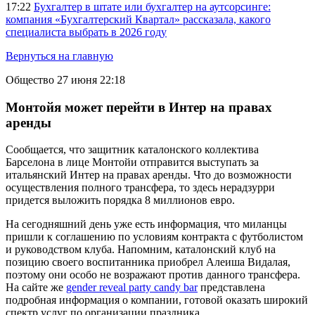
17:22
Бухгалтер в штате или бухгалтер на аутсорсинге:
компания «Бухгалтерский Квартал» рассказала, какого
специалиста выбрать в 2026 году
Вернуться на главную
Общество
27 июня 22:18
Монтойя может перейти в Интер на правах
аренды
Сообщается, что защитник каталонского коллектива
Барселона в лице Монтойи отправится выступать за
итальянский Интер на правах аренды. Что до возможности
осуществления полного трансфера, то здесь нерадзурри
придется выложить порядка 8 миллионов евро.
На сегодняшний день уже есть информация, что миланцы
пришли к соглашению по условиям контракта с футболистом
и руководством клуба. Напомним, каталонский клуб на
позицию своего воспитанника приобрел Алеиша Видалая,
поэтому они особо не возражают против данного трансфера.
На сайте же
gender reveal party candy bar
представлена
подробная информация о компании, готовой оказать широкий
спектр услуг по организации праздника.