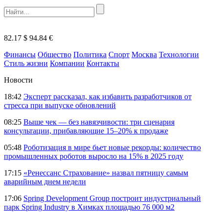
82.17 $
94.84 €
Финансы
Общество
Политика
Спорт
Москва
Технологии
Стиль жизни
Компании
Контакты
Новости
18:42
Эксперт рассказал, как избавить разработчиков от
стресса при выпуске обновлений
08:25
Выше чек — без навязчивости: три сценария
консультации, прибавляющие 15–20% к продаже
05:48
Роботизация в мире бьет новые рекорды: количество
промышленных роботов выросло на 15% в 2025 году
17:15
«Ренессанс Страхование» назвал пятницу самым
аварийным днем недели
17:06
Spring Development Group построит индустриальный
парк Spring Industry в Химках площадью 76 000 м2