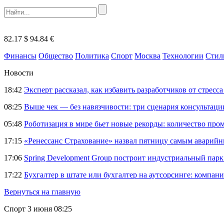
82.17 $
94.84 €
Финансы
Общество
Политика
Спорт
Москва
Технологии
Стил
Новости
18:42
Эксперт рассказал, как избавить разработчиков от стрес
08:25
Выше чек — без навязчивости: три сценария консультац
05:48
Роботизация в мире бьет новые рекорды: количество пр
17:15
«Ренессанс Страхование» назвал пятницу самым аварий
17:06
Spring Development Group построит индустриальный парк 
17:22
Бухгалтер в штате или бухгалтер на аутсорсинге: компани
Вернуться на главную
Спорт
3 июня 08:25