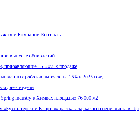
ь жизни
Компании
Контакты
са при выпуске обновлений
ии, прибавляющие 15–20% к продаже
омышленных роботов выросло на 15% в 2025 году
ным днем недели
Spring Industry в Химках площадью 76 000 м2
я «Бухгалтерский Квартал» рассказала, какого специалиста выбр