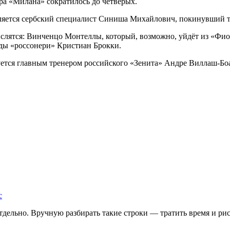
ра «Милана» сократилось до четверых.
ляется сербский специалист Синиша Михайлович, покинувший 
ислятся: Винченцо Монтеллы, который, возможно, уйдёт из «Фи
ды «россонери» Кристиан Брокки.
уется главным тренером российского «Зенита» Андре Виллаш-Бо
с
дельно. Вручную разбирать такие строки — тратить время и риск