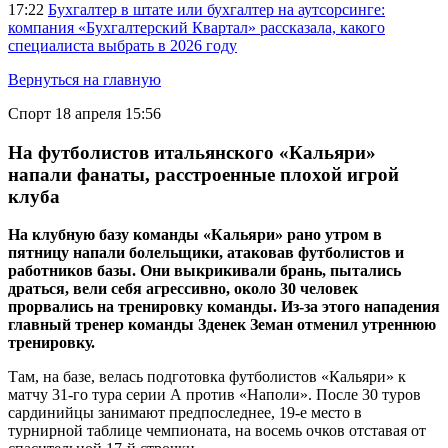
17:22
Бухгалтер в штате или бухгалтер на аутсорсинге:
компания «Бухгалтерский Квартал» рассказала, какого
специалиста выбрать в 2026 году
Вернуться на главную
Спорт
18 апреля 15:56
На футболистов итальянского «Кальяри»
напали фанаты, расстроенные плохой игрой
клуба
На клубную базу команды «Кальяри» рано утром в
пятницу напали болельщики, атаковав футболистов и
работников базы. Они выкрикивали брань, пытались
драться, вели себя агрессивно, около 30 человек
прорвались на тренировку команды. Из-за этого нападения
главный тренер команды Зденек Земан отменил утреннюю
тренировку.
Там, на базе, велась подготовка футболистов «Кальяри» к
матчу 31-го тура серии А против «Наполи». После 30 туров
сардинийцы занимают предпоследнее, 19-е место в
турнирной таблице чемпионата, на восемь очков отставая от