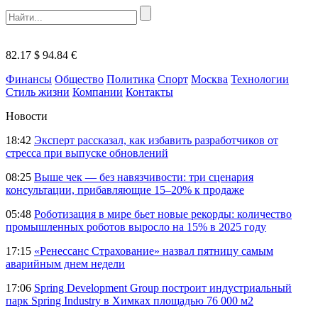
82.17 $
94.84 €
Финансы
Общество
Политика
Спорт
Москва
Технологии
Стиль жизни
Компании
Контакты
Новости
18:42
Эксперт рассказал, как избавить разработчиков от
стресса при выпуске обновлений
08:25
Выше чек — без навязчивости: три сценария
консультации, прибавляющие 15–20% к продаже
05:48
Роботизация в мире бьет новые рекорды: количество
промышленных роботов выросло на 15% в 2025 году
17:15
«Ренессанс Страхование» назвал пятницу самым
аварийным днем недели
17:06
Spring Development Group построит индустриальный
парк Spring Industry в Химках площадью 76 000 м2