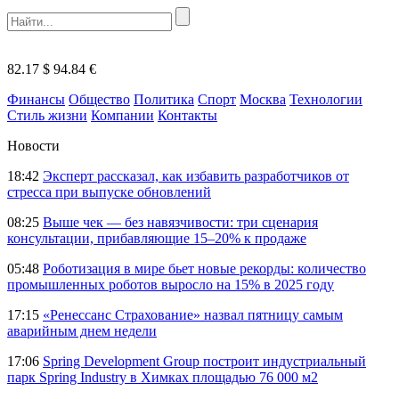
82.17 $
94.84 €
Финансы
Общество
Политика
Спорт
Москва
Технологии
Стиль жизни
Компании
Контакты
Новости
18:42
Эксперт рассказал, как избавить разработчиков от
стресса при выпуске обновлений
08:25
Выше чек — без навязчивости: три сценария
консультации, прибавляющие 15–20% к продаже
05:48
Роботизация в мире бьет новые рекорды: количество
промышленных роботов выросло на 15% в 2025 году
17:15
«Ренессанс Страхование» назвал пятницу самым
аварийным днем недели
17:06
Spring Development Group построит индустриальный
парк Spring Industry в Химках площадью 76 000 м2