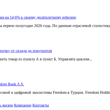
ия на 14,6% к своему десятилетнему юбилею
а первое полугодие 2026 года. По данным отраслевой статистик
епочку от склада до покупателя
ить товар из пункта А в пункт Б. Управлять циклом...
edom Bank A.Ş.
нсовой и цифровой экосистемы Freedom в Турции. Freedom Hol
ь жизни
Компании
Контакты