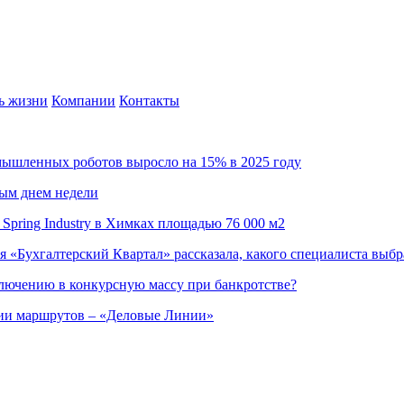
ь жизни
Компании
Контакты
омышленных роботов выросло на 15% в 2025 году
ным днем недели
Spring Industry в Химках площадью 76 000 м2
я «Бухгалтерский Квартал» рассказала, какого специалиста выбр
ючению в конкурсную массу при банкротстве?
ции маршрутов – «Деловые Линии»