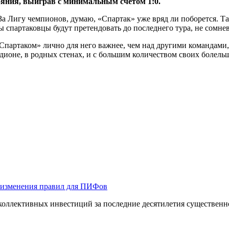
ояния, выиграв с минимальным счётом 1:0.
а Лигу чемпионов, думаю, «Спартак» уже вряд ли поборется. Та
ы спартаковцы будут претендовать до последнего тура, не сомне
Спартаком» лично для него важнее, чем над другими командами,
адионе, в родных стенах, и с большим количеством своих болел
 изменения правил для ПИФов
оллективных инвестиций за последние десятилетия существенно