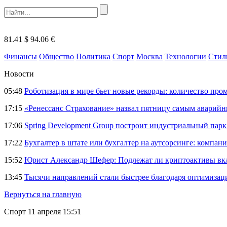
81.41 $
94.06 €
Финансы
Общество
Политика
Спорт
Москва
Технологии
Стил
Новости
05:48
Роботизация в мире бьет новые рекорды: количество пр
17:15
«Ренессанс Страхование» назвал пятницу самым аварий
17:06
Spring Development Group построит индустриальный парк 
17:22
Бухгалтер в штате или бухгалтер на аутсорсинге: компани
15:52
Юрист Александр Шефер: Подлежат ли криптоактивы вкл
13:45
Тысячи направлений стали быстрее благодаря оптимиза
Вернуться на главную
Спорт
11 апреля 15:51