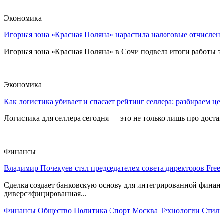
Экономика
Игорная зона «Красная Поляна» нарастила налоговые отчислен
Игорная зона «Красная Поляна» в Сочи подвела итоги работы з
Экономика
Как логистика убивает и спасает рейтинг селлера: разбираем ц
Логистика для селлера сегодня — это не только лишь про достав
Финансы
Владимир Почекуев стал председателем совета директоров Fre
Сделка создает банковскую основу для интегрированной фина
диверсифицированная...
Финансы
Общество
Политика
Спорт
Москва
Технологии
Стил