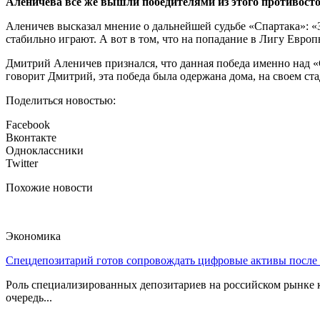
Аленичева всё же вышли победителями из этого противост
Аленичев высказал мнение о дальнейшей судьбе «Спартака»: «З
стабильно играют. А вот в том, что на попадание в Лигу Европ
Дмитрий Аленичев признался, что данная победа именно над «
говорит Дмитрий, эта победа была одержана дома, на своем ст
Поделиться новостью:
Facebook
Вконтакте
Одноклассники
Twitter
Похожие новости
Экономика
Спецдепозитарий готов сопровождать цифровые активы после
Роль специализированных депозитариев на российском рынке к
очередь...