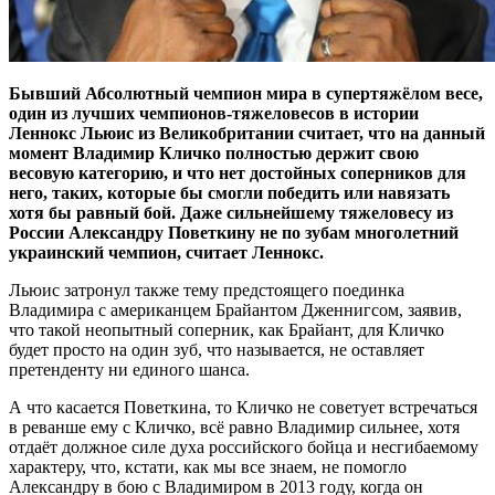
Бывший Абсолютный чемпион мира в супертяжёлом весе,
один из лучших чемпионов-тяжеловесов в истории
Леннокс Льюис из Великобритании считает, что на данный
момент Владимир Кличко полностью держит свою
весовую категорию, и что нет достойных соперников для
него, таких, которые бы смогли победить или навязать
хотя бы равный бой. Даже сильнейшему тяжеловесу из
России Александру Поветкину не по зубам многолетний
украинский чемпион, считает Леннокс.
Льюис затронул также тему предстоящего поединка
Владимира с американцем Брайантом Дженнигсом, заявив,
что такой неопытный соперник, как Брайант, для Кличко
будет просто на один зуб, что называется, не оставляет
претенденту ни единого шанса.
А что касается Поветкина, то Кличко не советует встречаться
в реванше ему с Кличко, всё равно Владимир сильнее, хотя
отдаёт должное силе духа российского бойца и несгибаемому
характеру, что, кстати, как мы все знаем, не помогло
Александру в бою с Владимиром в 2013 году, когда он