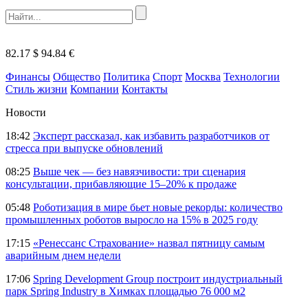
82.17 $
94.84 €
Финансы
Общество
Политика
Спорт
Москва
Технологии
Стиль жизни
Компании
Контакты
Новости
18:42
Эксперт рассказал, как избавить разработчиков от
стресса при выпуске обновлений
08:25
Выше чек — без навязчивости: три сценария
консультации, прибавляющие 15–20% к продаже
05:48
Роботизация в мире бьет новые рекорды: количество
промышленных роботов выросло на 15% в 2025 году
17:15
«Ренессанс Страхование» назвал пятницу самым
аварийным днем недели
17:06
Spring Development Group построит индустриальный
парк Spring Industry в Химках площадью 76 000 м2