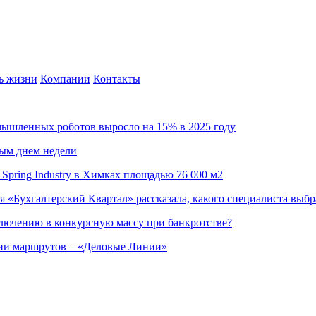
ь жизни
Компании
Контакты
омышленных роботов выросло на 15% в 2025 году
ным днем недели
Spring Industry в Химках площадью 76 000 м2
я «Бухгалтерский Квартал» рассказала, какого специалиста выбр
ючению в конкурсную массу при банкротстве?
ции маршрутов – «Деловые Линии»