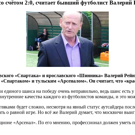
о счётом 2:0, считает бывший футболист Валерий
ского «Спартака» и ярославского «Шинника» Валерий Рейнго
«Спартаком» и тульским «Арсеналом». Он считает, что «крас
и единого шанса на победу очень неправильно, ведь шанс есть у 
внутренние качества каждого из футболистов команды, и это може
уляками будет сложно, несмотря на явный статус аутсайдера пос
ать о равной игре. Но всё же Валерий думает, что москвичи выигр
адионе «Арсенал». По его мнению, профессионал должен уметь 