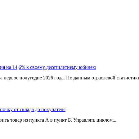
ия на 14,6% к своему десятилетнему юбилею
а первое полугодие 2026 года. По данным отраслевой статистик
епочку от склада до покупателя
ить товар из пункта А в пункт Б. Управлять циклом...