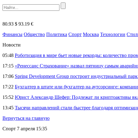
80.93 $
93.19 €
Финансы
Общество
Политика
Спорт
Москва
Технологии
Стил
Новости
05:48
Роботизация в мире бьет новые рекорды: количество пр
17:15
«Ренессанс Страхование» назвал пятницу самым аварий
17:06
Spring Development Group построит индустриальный парк 
17:22
Бухгалтер в штате или бухгалтер на аутсорсинге: компани
15:52
Юрист Александр Шефер: Подлежат ли криптоактивы вкл
13:45
Тысячи направлений стали быстрее благодаря оптимиза
Вернуться на главную
Спорт
7 апреля 15:35