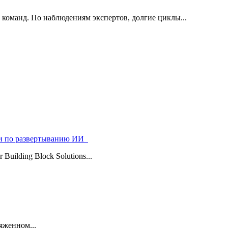
 команд. По наблюдениям экспертов, долгие циклы...
ями по развертыванию ИИ
uilding Block Solutions...
яженном...