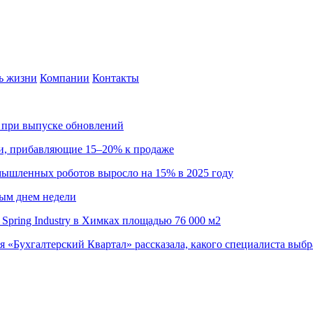
ь жизни
Компании
Контакты
са при выпуске обновлений
ии, прибавляющие 15–20% к продаже
омышленных роботов выросло на 15% в 2025 году
ным днем недели
Spring Industry в Химках площадью 76 000 м2
я «Бухгалтерский Квартал» рассказала, какого специалиста выбр