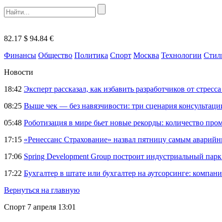
82.17 $
94.84 €
Финансы
Общество
Политика
Спорт
Москва
Технологии
Стил
Новости
18:42
Эксперт рассказал, как избавить разработчиков от стрес
08:25
Выше чек — без навязчивости: три сценария консультац
05:48
Роботизация в мире бьет новые рекорды: количество пр
17:15
«Ренессанс Страхование» назвал пятницу самым аварий
17:06
Spring Development Group построит индустриальный парк 
17:22
Бухгалтер в штате или бухгалтер на аутсорсинге: компани
Вернуться на главную
Спорт
7 апреля 13:01