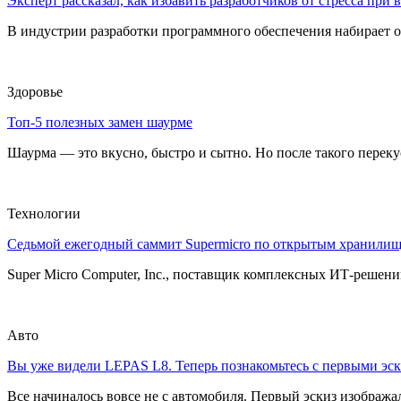
Эксперт рассказал, как избавить разработчиков от стресса при
В индустрии разработки программного обеспечения набирает о
Здоровье
Топ-5 полезных замен шаурме
Шаурма — это вкусно, быстро и сытно. Но после такого перекуса
Технологии
Седьмой ежегодный саммит Supermicro по открытым хранили
Super Micro Computer, Inc., поставщик комплексных ИТ-решений
Авто
Вы уже видели LEPAS L8. Теперь познакомьтесь с первыми эск
Все начиналось вовсе не с автомобиля. Первый эскиз изображал