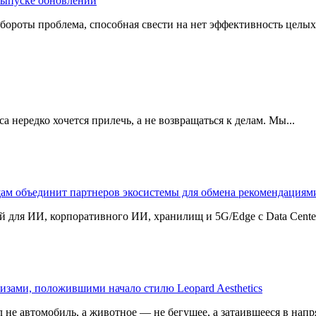
 выпуске обновлений
бороты проблема, способная свести на нет эффективность целых
 нередко хочется прилечь, а не возвращаться к делам. Мы...
щам объединит партнеров экосистемы для обмена рекомендаци
 для ИИ, корпоративного ИИ, хранилищ и 5G/Edge с Data Center B
изами, положившими начало стилю Leopard Aesthetics
 не автомобиль, а животное — не бегущее, а затаившееся в напр