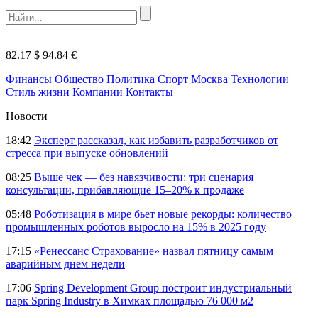
82.17 $
94.84 €
Финансы
Общество
Политика
Спорт
Москва
Технологии
Стиль жизни
Компании
Контакты
Новости
18:42
Эксперт рассказал, как избавить разработчиков от
стресса при выпуске обновлений
08:25
Выше чек — без навязчивости: три сценария
консультации, прибавляющие 15–20% к продаже
05:48
Роботизация в мире бьет новые рекорды: количество
промышленных роботов выросло на 15% в 2025 году
17:15
«Ренессанс Страхование» назвал пятницу самым
аварийным днем недели
17:06
Spring Development Group построит индустриальный
парк Spring Industry в Химках площадью 76 000 м2