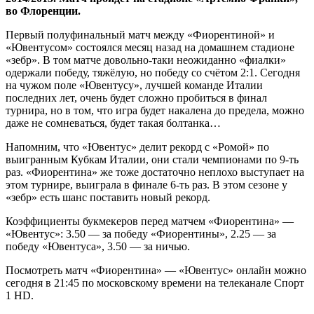
во Флоренции.
Первый полуфинальный матч между «Фиорентиной» и
«Ювентусом» состоялся месяц назад на домашнем стадионе
«зебр». В том матче довольно-таки неожиданно «фиалки»
одержали победу, тяжёлую, но победу со счётом 2:1. Сегодня
на чужом поле «Ювентусу», лучшей команде Италии
последних лет, очень будет сложно пробиться в финал
турнира, но в том, что игра будет накалена до предела, можно
даже не сомневаться, будет такая болтанка…
Напомним, что «Ювентус» делит рекорд с «Ромой» по
выигранным Кубкам Италии, они стали чемпионами по 9-ть
раз. «Фиорентина» же тоже достаточно неплохо выступает на
этом турнире, выиграла в финале 6-ть раз. В этом сезоне у
«зебр» есть шанс поставить новый рекорд.
Коэффициенты букмекеров перед матчем «Фиорентина» —
«Ювентус»: 3.50 — за победу «Фиорентины», 2.25 — за
победу «Ювентуса», 3.50 — за ничью.
Посмотреть матч «Фиорентина» — «Ювентус» онлайн можно
сегодня в 21:45 по московскому времени на телеканале Спорт
1 HD.