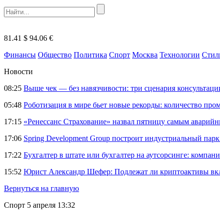
81.41 $
94.06 €
Финансы
Общество
Политика
Спорт
Москва
Технологии
Стил
Новости
08:25
Выше чек — без навязчивости: три сценария консультац
05:48
Роботизация в мире бьет новые рекорды: количество пр
17:15
«Ренессанс Страхование» назвал пятницу самым аварий
17:06
Spring Development Group построит индустриальный парк 
17:22
Бухгалтер в штате или бухгалтер на аутсорсинге: компани
15:52
Юрист Александр Шефер: Подлежат ли криптоактивы вкл
Вернуться на главную
Спорт
5 апреля 13:32