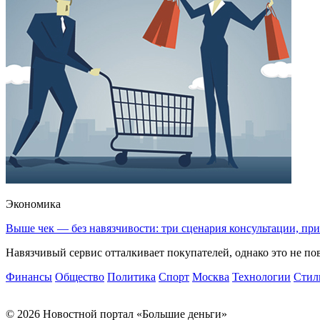
Экономика
Выше чек — без навязчивости: три сценария консультации, п
Навязчивый сервис отталкивает покупателей, однако это не пов
Финансы
Общество
Политика
Спорт
Москва
Технологии
Стил
© 2026 Новостной портал «Большие деньги»