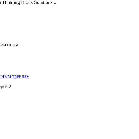
uilding Block Solutions...
яженном...
чным трендам
ом 2...