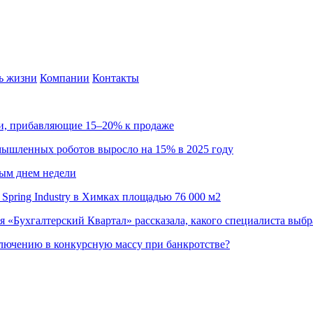
ь жизни
Компании
Контакты
ии, прибавляющие 15–20% к продаже
омышленных роботов выросло на 15% в 2025 году
ным днем недели
Spring Industry в Химках площадью 76 000 м2
я «Бухгалтерский Квартал» рассказала, какого специалиста выбр
ючению в конкурсную массу при банкротстве?