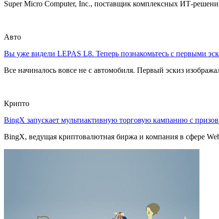
Super Micro Computer, Inc., поставщик комплексных ИТ-решений
Авто
Вы уже видели LEPAS L8. Теперь познакомьтесь с первыми эск
Все начиналось вовсе не с автомобиля. Первый эскиз изображал
Крипто
BingX запускает мультиактивную торговую кампанию с приз
BingX, ведущая криптовалютная биржа и компания в сфере Web