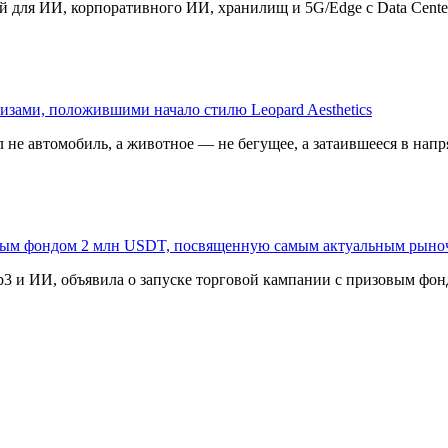
 для ИИ, корпоративного ИИ, хранилищ и 5G/Edge с Data Center B
изами, положившими начало стилю Leopard Aesthetics
 не автомобиль, а животное — не бегущее, а затаившееся в напр
овым фондом 2 млн USDT, посвященную самым актуальным рыно
3 и ИИ, объявила о запуске торговой кампании с призовым фонд