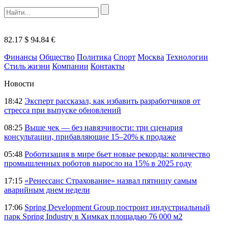
82.17 $
94.84 €
Финансы
Общество
Политика
Спорт
Москва
Технологии
Стиль жизни
Компании
Контакты
Новости
18:42
Эксперт рассказал, как избавить разработчиков от
стресса при выпуске обновлений
08:25
Выше чек — без навязчивости: три сценария
консультации, прибавляющие 15–20% к продаже
05:48
Роботизация в мире бьет новые рекорды: количество
промышленных роботов выросло на 15% в 2025 году
17:15
«Ренессанс Страхование» назвал пятницу самым
аварийным днем недели
17:06
Spring Development Group построит индустриальный
парк Spring Industry в Химках площадью 76 000 м2