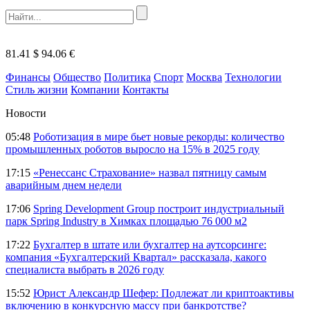
81.41 $
94.06 €
Финансы
Общество
Политика
Спорт
Москва
Технологии
Стиль жизни
Компании
Контакты
Новости
05:48
Роботизация в мире бьет новые рекорды: количество
промышленных роботов выросло на 15% в 2025 году
17:15
«Ренессанс Страхование» назвал пятницу самым
аварийным днем недели
17:06
Spring Development Group построит индустриальный
парк Spring Industry в Химках площадью 76 000 м2
17:22
Бухгалтер в штате или бухгалтер на аутсорсинге:
компания «Бухгалтерский Квартал» рассказала, какого
специалиста выбрать в 2026 году
15:52
Юрист Александр Шефер: Подлежат ли криптоактивы
включению в конкурсную массу при банкротстве?