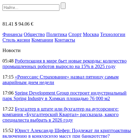
81.41 $
94.06 €
Финансы
Общество
Политика
Спорт
Москва
Технологии
Стиль жизни
Компании
Контакты
Новости
05:48
Роботизация в мире бьет новые рекорды: количество
промышленных роботов выросло на 15% в 2025 году
17:15
«Ренессанс Страхование» назвал пятницу самым
аварийным днем недели
17:06
Spring Development Group построит индустриальный
парк Spring Industry в Химках площадью 76 000 м2
17:22
Бухгалтер в штате или бухгалтер на аутсорсинге:
компания «Бухгалтерский Квартал» рассказала, какого
специалиста выбрать в 2026 году
15:52
Юрист Александр Шефер: Подлежат ли криптоактивы
включению в конкурсную массу при банкротстве?