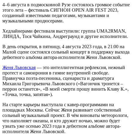
4–6 августа в подмосковной Рузе состоялось громкое событие
этого лета – фестиваль СИГНОН OPEN AIR FEST 2023,
созданный известными педагогами, музыкантами и
музыкальными продюсерами.
Хедлайнерами фестиваля выступили: группа UMA2RMAN,
ЛИНДА, Тося Чайкина, Андреграунд и другие исполнители.
В день открытия, в пятницу, 4 августа 2023 года, в 21:00 на
Малой сцене состоялся сольный концерт в поддержку выхода
дебютного альбома автора-исполнителя Жени Львовской.
Женя Львовская
— это интеллигентная рефлексия, нежный
протест и самоирония в гимне внутренней свободе.
Правнучка поэта-песенника, сценариста и драматурга
Михаила Григорьевича Львовского («Вагончик тронется –
перрон останется», «В моей смерти прошу винить Клаву К.»,
«Точка, точка, запятая»).
На старте карьеры выступала с кавер-программами на
площадках Москвы. Сейчас Женя развивает собственный
сольный музыкальный проект. В чём виноваты метеорологи,
что наполняет океаны, и кто дружит ночью, можно будет
узнать уже осенью 2023 года в дебютном альбоме автора-
исполнителя Жени Львовской.