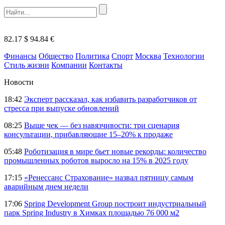
82.17 $
94.84 €
Финансы
Общество
Политика
Спорт
Москва
Технологии
Стиль жизни
Компании
Контакты
Новости
18:42
Эксперт рассказал, как избавить разработчиков от
стресса при выпуске обновлений
08:25
Выше чек — без навязчивости: три сценария
консультации, прибавляющие 15–20% к продаже
05:48
Роботизация в мире бьет новые рекорды: количество
промышленных роботов выросло на 15% в 2025 году
17:15
«Ренессанс Страхование» назвал пятницу самым
аварийным днем недели
17:06
Spring Development Group построит индустриальный
парк Spring Industry в Химках площадью 76 000 м2