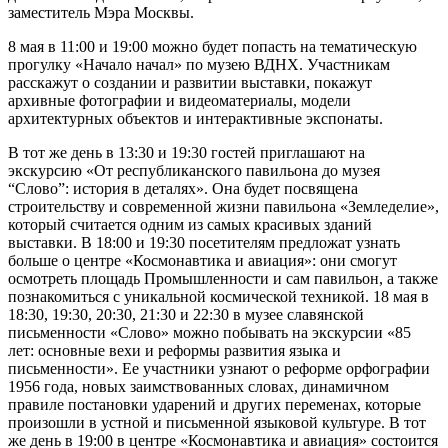
заместитель Мэра Москвы.
8 мая в 11:00 и 19:00 можно будет попасть на тематическую
прогулку «Начало начал» по музею ВДНХ. Участникам
расскажут о создании и развитии выставки, покажут
архивные фотографии и видеоматериалы, модели
архитектурных объектов и интерактивные экспонаты.
В тот же день в 13:30 и 19:30 гостей приглашают на
экскурсию «От республиканского павильона до музея
“Слово”: история в деталях». Она будет посвящена
строительству и современной жизни павильона «Земледелие»,
который считается одним из самых красивых зданий
выставки. В 18:00 и 19:30 посетителям предложат узнать
больше о центре «Космонавтика и авиация»: они смогут
осмотреть площадь Промышленности и сам павильон, а также
познакомиться с уникальной космической техникой. 18 мая в
18:30, 19:30, 20:30, 21:30 и 22:30 в музее славянской
письменности «Слово» можно побывать на экскурсии «85
лет: основные вехи и реформы развития языка и
письменности». Ее участники узнают о реформе орфографии
1956 года, новых заимствованных словах, динамичном
правиле постановки ударений и других переменах, которые
произошли в устной и письменной языковой культуре. В тот
же день в 19:00 в центре «Космонавтика и авиация» состоится