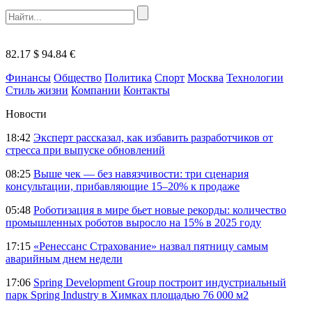
82.17 $
94.84 €
Финансы
Общество
Политика
Спорт
Москва
Технологии
Стиль жизни
Компании
Контакты
Новости
18:42
Эксперт рассказал, как избавить разработчиков от
стресса при выпуске обновлений
08:25
Выше чек — без навязчивости: три сценария
консультации, прибавляющие 15–20% к продаже
05:48
Роботизация в мире бьет новые рекорды: количество
промышленных роботов выросло на 15% в 2025 году
17:15
«Ренессанс Страхование» назвал пятницу самым
аварийным днем недели
17:06
Spring Development Group построит индустриальный
парк Spring Industry в Химках площадью 76 000 м2