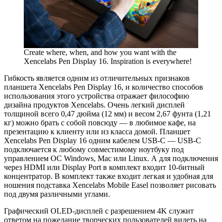
Create where, when, and how you want with the
Xencelabs Pen Display 16. Inspiration is everywhere!
Гибкость является одним из отличительных признаков
планшета Xencelabs Pen Display 16, и количество способов
использования этого устройства отражает философию
дизайна продуктов Xencelabs. Очень легкий дисплей
толщиной всего 0,47 дюйма (12 мм) и весом 2,67 фунта (1,21
кг) можно брать с собой повсюду — в любимое кафе, на
презентацию к клиенту или из класса домой. Планшет
Xencelabs Pen Display 16 одним кабелем USB-C — USB-C
подключается к любому совместимому ноутбуку под
управлением ОС Windows, Mac или Linux. А для подключения
через HDMI или Display Port в комплект входит 10-битный
концентратор. В комплект также входит легкая и удобная для
ношения подставка Xencelabs Mobile Easel позволяет рисовать
под двумя различными углами.
Графический OLED-дисплей с разрешением 4K служит
ответом на пожелание творческих пользователей видеть на