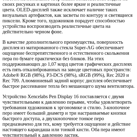
своих рисунках и картинах более яркие и реалистичные
цвета. OLED-дисплей также исключает наличие таких
визуальных артефактов, как засветы по контуру и светящиеся
пиксели. Кроме того, художников порадует способностью
устройства воспроизводить реалистичные цвета на
действительно черном фоне.
В качестве дополнительного преимущества, поверхность
дисплея из матированного стекла Super-AG обеспечивает
ощущение беспрепятственного и естественного скольжения
пера по бумаге практически без бликов. На этих
поддерживающих до 1,07 млрд цветов графических дисплеях
есть пять откалиброванных на заводе цветовых пространств:
Adobe® RGB (98%), P3-DCS (98%), sRGB (99%), Rec 2020 и
Rec 709. Алюминиевый задний корпус дисплея обеспечивает
быстрое рассеивание тепла без мешающего шума вентилятора.
Устройство Xencelabs Pen Display 16 поставляется с двумя
чувствительными к давлению перьями, чтобы удовлетворить
требования художников к эргономике и стилю. 3-кнопочное
перо имеет больший диаметр и три настраиваемые кнопки
быстрого доступа, а двухкнопочное тонкое перо
предназначено для тех, кому требуется ощущение и действие
настоящего карандаша или тонкой кисти. Оба пера имеют
чувствительный к давлению ластик.