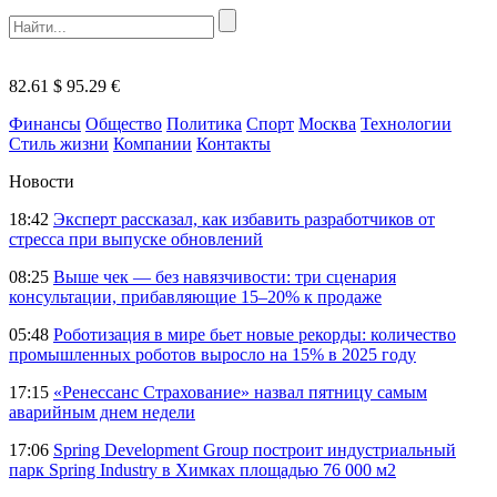
82.61 $
95.29 €
Финансы
Общество
Политика
Спорт
Москва
Технологии
Стиль жизни
Компании
Контакты
Новости
18:42
Эксперт рассказал, как избавить разработчиков от
стресса при выпуске обновлений
08:25
Выше чек — без навязчивости: три сценария
консультации, прибавляющие 15–20% к продаже
05:48
Роботизация в мире бьет новые рекорды: количество
промышленных роботов выросло на 15% в 2025 году
17:15
«Ренессанс Страхование» назвал пятницу самым
аварийным днем недели
17:06
Spring Development Group построит индустриальный
парк Spring Industry в Химках площадью 76 000 м2