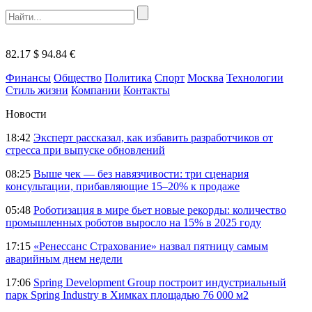
82.17 $
94.84 €
Финансы
Общество
Политика
Спорт
Москва
Технологии
Стиль жизни
Компании
Контакты
Новости
18:42
Эксперт рассказал, как избавить разработчиков от
стресса при выпуске обновлений
08:25
Выше чек — без навязчивости: три сценария
консультации, прибавляющие 15–20% к продаже
05:48
Роботизация в мире бьет новые рекорды: количество
промышленных роботов выросло на 15% в 2025 году
17:15
«Ренессанс Страхование» назвал пятницу самым
аварийным днем недели
17:06
Spring Development Group построит индустриальный
парк Spring Industry в Химках площадью 76 000 м2