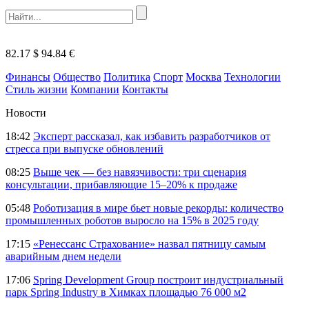
82.17 $
94.84 €
Финансы
Общество
Политика
Спорт
Москва
Технологии
Стиль жизни
Компании
Контакты
Новости
18:42
Эксперт рассказал, как избавить разработчиков от
стресса при выпуске обновлений
08:25
Выше чек — без навязчивости: три сценария
консультации, прибавляющие 15–20% к продаже
05:48
Роботизация в мире бьет новые рекорды: количество
промышленных роботов выросло на 15% в 2025 году
17:15
«Ренессанс Страхование» назвал пятницу самым
аварийным днем недели
17:06
Spring Development Group построит индустриальный
парк Spring Industry в Химках площадью 76 000 м2