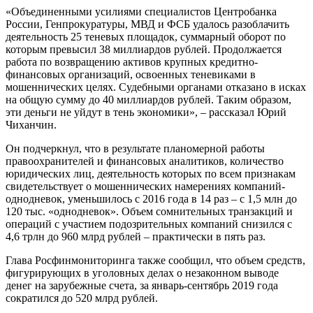
«Объединенными усилиями специалистов Центробанка
России, Генпрокуратуры, МВД и ФСБ удалось разоблачить
деятельность 25 теневых площадок, суммарный оборот по
которым превысил 38 миллиардов рублей. Продолжается
работа по возвращению активов крупных кредитно-
финансовых организаций, освоенных теневиками в
мошеннических целях. Судебными органами отказано в исках
на общую сумму до 40 миллиардов рублей. Таким образом,
эти деньги не уйдут в тень экономики», – рассказал Юрий
Чиханчин.
Он подчеркнул, что в результате планомерной работы
правоохранителей и финансовых аналитиков, количество
юридических лиц, деятельность которых по всем признакам
свидетельствует о мошеннических намерениях компаний-
однодневок, уменьшилось с 2016 года в 14 раз – с 1,5 млн до
120 тыс. «однодневок». Объем сомнительных транзакций и
операций с участием подозрительных компаний снизился с
4,6 трлн до 960 млрд рублей – практически в пять раз.
Глава Росфинмониторинга также сообщил, что объем средств,
фигурирующих в уголовных делах о незаконном выводе
денег на зарубежные счета, за январь-сентябрь 2019 года
сократился до 520 млрд рублей.