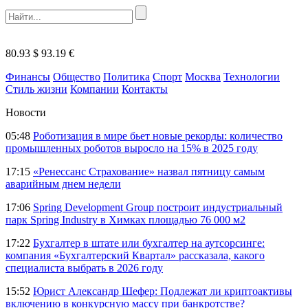
80.93 $
93.19 €
Финансы
Общество
Политика
Спорт
Москва
Технологии
Стиль жизни
Компании
Контакты
Новости
05:48
Роботизация в мире бьет новые рекорды: количество
промышленных роботов выросло на 15% в 2025 году
17:15
«Ренессанс Страхование» назвал пятницу самым
аварийным днем недели
17:06
Spring Development Group построит индустриальный
парк Spring Industry в Химках площадью 76 000 м2
17:22
Бухгалтер в штате или бухгалтер на аутсорсинге:
компания «Бухгалтерский Квартал» рассказала, какого
специалиста выбрать в 2026 году
15:52
Юрист Александр Шефер: Подлежат ли криптоактивы
включению в конкурсную массу при банкротстве?