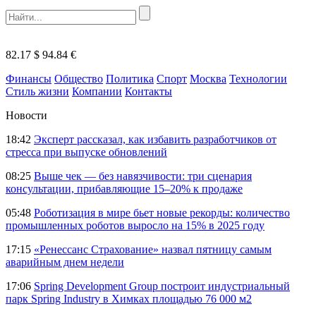
82.17 $
94.84 €
Финансы
Общество
Политика
Спорт
Москва
Технологии
Стиль жизни
Компании
Контакты
Новости
18:42
Эксперт рассказал, как избавить разработчиков от
стресса при выпуске обновлений
08:25
Выше чек — без навязчивости: три сценария
консультации, прибавляющие 15–20% к продаже
05:48
Роботизация в мире бьет новые рекорды: количество
промышленных роботов выросло на 15% в 2025 году
17:15
«Ренессанс Страхование» назвал пятницу самым
аварийным днем недели
17:06
Spring Development Group построит индустриальный
парк Spring Industry в Химках площадью 76 000 м2