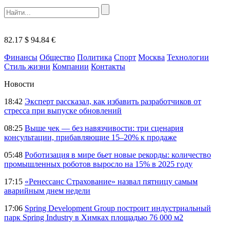
82.17 $
94.84 €
Финансы
Общество
Политика
Спорт
Москва
Технологии
Стиль жизни
Компании
Контакты
Новости
18:42
Эксперт рассказал, как избавить разработчиков от
стресса при выпуске обновлений
08:25
Выше чек — без навязчивости: три сценария
консультации, прибавляющие 15–20% к продаже
05:48
Роботизация в мире бьет новые рекорды: количество
промышленных роботов выросло на 15% в 2025 году
17:15
«Ренессанс Страхование» назвал пятницу самым
аварийным днем недели
17:06
Spring Development Group построит индустриальный
парк Spring Industry в Химках площадью 76 000 м2