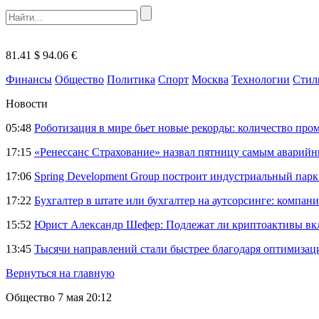
81.41 $
94.06 €
Финансы
Общество
Политика
Спорт
Москва
Технологии
Стил
Новости
05:48
Роботизация в мире бьет новые рекорды: количество пр
17:15
«Ренессанс Страхование» назвал пятницу самым аварий
17:06
Spring Development Group построит индустриальный парк 
17:22
Бухгалтер в штате или бухгалтер на аутсорсинге: компани
15:52
Юрист Александр Шефер: Подлежат ли криптоактивы вкл
13:45
Тысячи направлений стали быстрее благодаря оптимиза
Вернуться на главную
Общество
7 мая 20:12