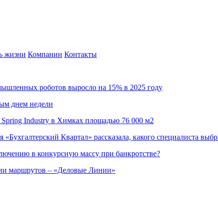
ь жизни
Компании
Контакты
омышленных роботов выросло на 15% в 2025 году
ным днем недели
Spring Industry в Химках площадью 76 000 м2
я «Бухгалтерский Квартал» рассказала, какого специалиста выбр
ючению в конкурсную массу при банкротстве?
ции маршрутов – «Деловые Линии»