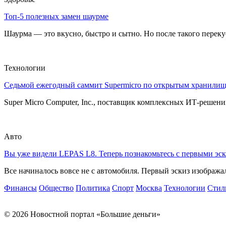
Топ-5 полезных замен шаурме
Шаурма — это вкусно, быстро и сытно. Но после такого перекуса
Технологии
Седьмой ежегодный саммит Supermicro по открытым хранили
Super Micro Computer, Inc., поставщик комплексных ИТ-решений
Авто
Вы уже видели LEPAS L8. Теперь познакомьтесь с первыми эск
Все начиналось вовсе не с автомобиля. Первый эскиз изображал
Финансы
Общество
Политика
Спорт
Москва
Технологии
Стил
© 2026 Новостной портал «Большие деньги»