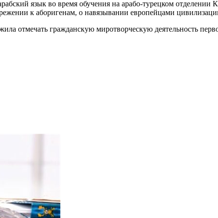
абский язык во время обучения на арабо-турецком отделении Ка
ебрежении к аборигенам, о навязывании европейцами цивилизаци
жила отмечать гражданскую миротворческую деятельность перво