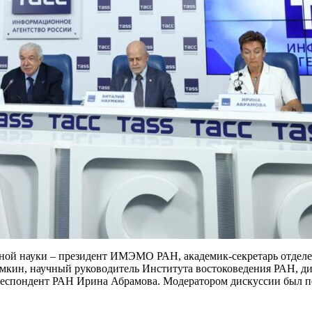
енной науки – президент ИМЭМО РАН, академик-секретарь отде
кин, научный руководитель Института востоковедения РАН, д
респондент РАН Ирина Абрамова. Модератором дискуссии был п