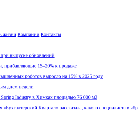
ь жизни
Компании
Контакты
са при выпуске обновлений
ии, прибавляющие 15–20% к продаже
омышленных роботов выросло на 15% в 2025 году
ным днем недели
Spring Industry в Химках площадью 76 000 м2
я «Бухгалтерский Квартал» рассказала, какого специалиста выбр