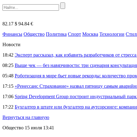
82.17 $
94.84 €
Финансы
Общество
Политика
Спорт
Москва
Технологии
Стил
Новости
18:42
Эксперт рассказал, как избавить разработчиков от стрес
08:25
Выше чек — без навязчивости: три сценария консультац
05:48
Роботизация в мире бьет новые рекорды: количество пр
17:15
«Ренессанс Страхование» назвал пятницу самым аварий
17:06
Spring Development Group построит индустриальный парк 
17:22
Бухгалтер в штате или бухгалтер на аутсорсинге: компани
Вернуться на главную
Общество
15 июля 13:41