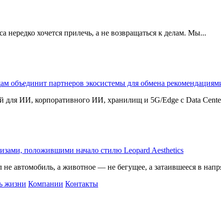
 нередко хочется прилечь, а не возвращаться к делам. Мы...
щам объединит партнеров экосистемы для обмена рекомендаци
 для ИИ, корпоративного ИИ, хранилищ и 5G/Edge с Data Center B
изами, положившими начало стилю Leopard Aesthetics
 не автомобиль, а животное — не бегущее, а затаившееся в напр
ь жизни
Компании
Контакты