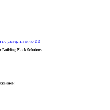
ями по развертыванию ИИ
uilding Block Solutions...
яженном...