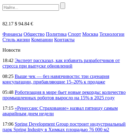
82.17 $
94.84 €
Финансы
Общество
Политика
Спорт
Москва
Технологии
Стиль жизни
Компании
Контакты
Новости
18:42
Эксперт рассказал, как избавить разработчиков от
стресса при выпуске обновлений
08:25
Выше чек — без навязчивости: три сценария
консультации, прибавляющие 15–20% к продаже
05:48
Роботизация в мире бьет новые рекорды: количество
промышленных роботов выросло на 15% в 2025 году
17:15
«Ренессанс Страхование» назвал пятницу самым
аварийным днем недели
17:06
Spring Development Group построит индустриальный
парк Spring Industry в Химках площадью 76 000 м2