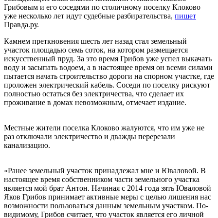
Грибовым и его соседями по столичному поселку Клоково
уже несколько лет идут судебные разбирательства,
пишет
Правда.ру.
Камнем преткновения шесть лет назад стал земельный
участок площадью семь соток, на котором размещается
искусственный пруд. За это время Грибов уже успел выкачать
воду и засыпать водоем, а в настоящее время он всеми силами
пытается начать строительство дороги на спорном участке, где
проложен электрический кабель. Соседи по поселку рискуют
полностью остаться без электричества, что сделает их
проживание в домах невозможным, отмечает издание.
Местные жители поселка Клоково жалуются, что им уже не
раз отключали электричество и дважды перерезали
канализацию.
«Ранее земельный участок принадлежал мне и Юваловой. В
настоящее время собственником части земельного участка
является мой брат Антон. Начиная с 2014 года зять Юваловой
Яков Грибов принимает активные меры с целью лишения нас
возможности пользоваться данным земельным участком. По-
видимому, Грибов считает, что участок является его личной