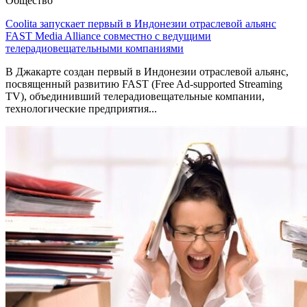
Общество
Coolita запускает первый в Индонезии отраслевой альянс
FAST Media Alliance совместно с ведущими
телерадиовещательными компаниями
В Джакарте создан первый в Индонезии отраслевой альянс,
посвященный развитию FAST (Free Ad-supported Streaming
TV), объединивший телерадиовещательные компании,
технологические предприятия...