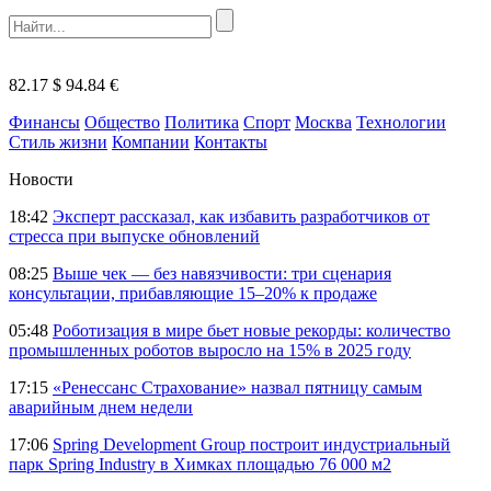
82.17 $
94.84 €
Финансы
Общество
Политика
Спорт
Москва
Технологии
Стиль жизни
Компании
Контакты
Новости
18:42
Эксперт рассказал, как избавить разработчиков от
стресса при выпуске обновлений
08:25
Выше чек — без навязчивости: три сценария
консультации, прибавляющие 15–20% к продаже
05:48
Роботизация в мире бьет новые рекорды: количество
промышленных роботов выросло на 15% в 2025 году
17:15
«Ренессанс Страхование» назвал пятницу самым
аварийным днем недели
17:06
Spring Development Group построит индустриальный
парк Spring Industry в Химках площадью 76 000 м2