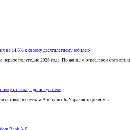
ия на 14,6% к своему десятилетнему юбилею
а первое полугодие 2026 года. По данным отраслевой статистик
епочку от склада до покупателя
ить товар из пункта А в пункт Б. Управлять циклом...
edom Bank A.Ş.