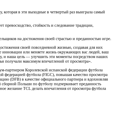
 которая в эти выходные в четвертый раз выиграла самый
т превосходство, стойкость и следование традиции,
льщиков на достижения своей страстью и преданностью игре.
 достижения своей повседневной жизнью, создавая для них
те инновации или меняете жизнь окружающих вас людей, ваш
ту, и наша цель — улучшить эти моменты посредством наших
ьи получали максимум впечатлений от просмотра».
иум-партнером Королевской испанской федерации футбола
ой федерацией футбола (FIGC), повышая качество просмотра
цию (DFB) в качестве официального партнера и вдохновляя
й сборной Польши по футболу подчеркивает преданность
ное желание TCL делать впечатления от просмотра футбола