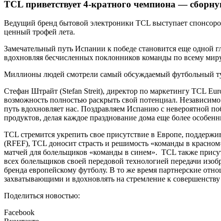
TCL приветствует 4-кратного чемпиона — сборн
Ведущий бренд бытовой электроники TCL выступает спонсором
ценный трофей лета.
Замечательный путь Испании к победе становится еще одной гл
вдохновляя бесчисленных поклонников команды по всему мир
Миллионы людей смотрели самый обсуждаемый футбольный турн
Стефан Штрайт (Stefan Streit), директор по маркетингу TCL E
возможность полностью раскрыть свой потенциал. Независимо 
путь вдохновляет нас. Поздравляем Испанию с невероятной по
продуктов, делая каждое празднование дома еще более особе
TCL стремится укрепить свое присутствие в Европе, поддерж
(RFEF), TCL доносит страсть и решимость «команды в красном
матчей для болельщиков «команды в синем». TCL также прису
всех болельщиков своей передовой технологией передачи изо
бренда европейскому футболу. В то же время партнерские отн
захватывающими и вдохновлять на стремление к совершенству 
Поделиться новостью:
Facebook