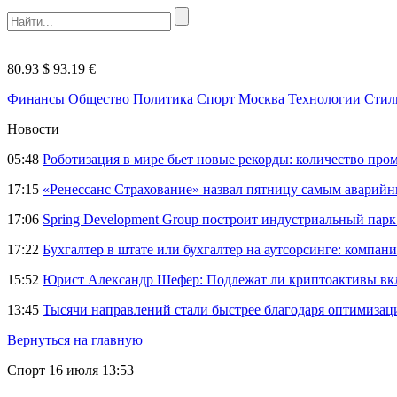
80.93 $
93.19 €
Финансы
Общество
Политика
Спорт
Москва
Технологии
Стил
Новости
05:48
Роботизация в мире бьет новые рекорды: количество пр
17:15
«Ренессанс Страхование» назвал пятницу самым аварий
17:06
Spring Development Group построит индустриальный парк 
17:22
Бухгалтер в штате или бухгалтер на аутсорсинге: компани
15:52
Юрист Александр Шефер: Подлежат ли криптоактивы вкл
13:45
Тысячи направлений стали быстрее благодаря оптимиза
Вернуться на главную
Спорт
16 июля 13:53