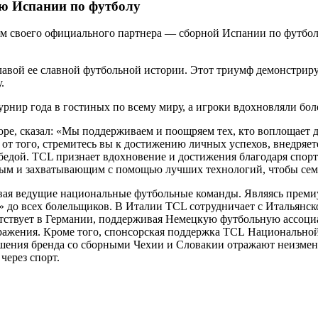
ую Испании по футболу
 своего официального партнера — сборной Испании по футболу,
авой ее славной футбольной истории. Этот триумф демонстрируе
у.
ир года в гостиных по всему миру, а игроки вдохновляли боле
urope, сказал: «Мы поддерживаем и поощряем тех, кто воплощает
от того, стремитесь вы к достижению личных успехов, внедряе
бедой. TCL признает вдохновение и достижения благодаря спор
нным и захватывающим с помощью лучших технологий, чтобы сем
ивая ведущие национальные футбольные команды. Являясь прем
» до всех болельщиков. В Италии TCL сотрудничает с Итальянск
тствует в Германии, поддерживая Немецкую футбольную ассоциа
бражения. Кроме того, спонсорская поддержка TCL Национально
ошения бренда со сборными Чехии и Словакии отражают неизмен
через спорт.