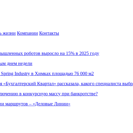
ь жизни
Компании
Контакты
омышленных роботов выросло на 15% в 2025 году
ным днем недели
Spring Industry в Химках площадью 76 000 м2
я «Бухгалтерский Квартал» рассказала, какого специалиста выбр
ючению в конкурсную массу при банкротстве?
ции маршрутов – «Деловые Линии»