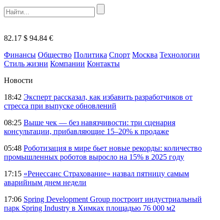
82.17 $
94.84 €
Финансы
Общество
Политика
Спорт
Москва
Технологии
Стиль жизни
Компании
Контакты
Новости
18:42
Эксперт рассказал, как избавить разработчиков от
стресса при выпуске обновлений
08:25
Выше чек — без навязчивости: три сценария
консультации, прибавляющие 15–20% к продаже
05:48
Роботизация в мире бьет новые рекорды: количество
промышленных роботов выросло на 15% в 2025 году
17:15
«Ренессанс Страхование» назвал пятницу самым
аварийным днем недели
17:06
Spring Development Group построит индустриальный
парк Spring Industry в Химках площадью 76 000 м2