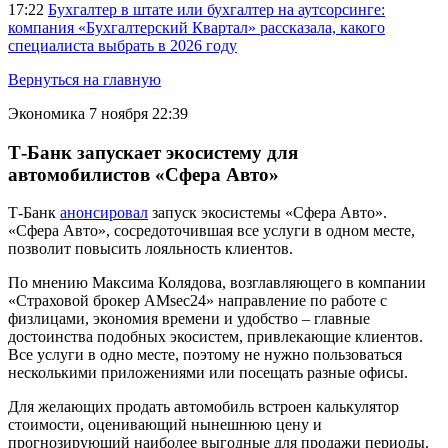
17:22
Бухгалтер в штате или бухгалтер на аутсорсинге:
компания «Бухгалтерский Квартал» рассказала, какого
специалиста выбрать в 2026 году
Вернуться на главную
Экономика
7 ноября 22:39
Т-Банк запускает экосистему для
автомобилистов «Сфера Авто»
Т-Банк
анонсировал
запуск экосистемы «Сфера Авто».
«Сфера Авто», сосредоточившая все услуги в одном месте,
позволит повысить лояльность клиентов.
По мнению Максима Колядова, возглавляющего в компании
«Страховой брокер AMsec24» направление по работе с
физлицами, экономия времени и удобство – главные
достоинства подобных экосистем, привлекающие клиентов.
Все услуги в одно месте, поэтому не нужно пользоваться
несколькими приложениями или посещать разные офисы.
Для желающих продать автомобиль встроен калькулятор
стоимости, оценивающий нынешнюю цену и
прогнозирующий наиболее выгодные для продажи периоды.