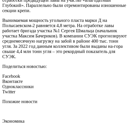
отработки предыдущей лавы на участке «Благодатный
Глубокий». Параллельно были отремонтированы изношенные
секции крепи.
Вынимаемая мощность угольного пласта марки Д на
Полысаевском-2 равняется 4,8 метра. На отработке лавы
работает бригада участка №1 Сергея Шмальца (начальник
участка Максим Бачериков). В компании СУЭК прогнозируют
среднемесячную нагрузку на забой в районе 400 тыс. тонн
угля. За 2022 год данным коллективом были выданы на-гора
свыше 4,4 млн тонн угля – это рекордный показатель для
СУЭК.
Поделиться новостью:
Facebook
Вконтакте
Одноклассники
Twitter
Похожие новости
Экономика