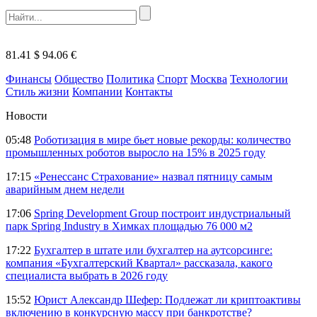
81.41 $
94.06 €
Финансы
Общество
Политика
Спорт
Москва
Технологии
Стиль жизни
Компании
Контакты
Новости
05:48
Роботизация в мире бьет новые рекорды: количество
промышленных роботов выросло на 15% в 2025 году
17:15
«Ренессанс Страхование» назвал пятницу самым
аварийным днем недели
17:06
Spring Development Group построит индустриальный
парк Spring Industry в Химках площадью 76 000 м2
17:22
Бухгалтер в штате или бухгалтер на аутсорсинге:
компания «Бухгалтерский Квартал» рассказала, какого
специалиста выбрать в 2026 году
15:52
Юрист Александр Шефер: Подлежат ли криптоактивы
включению в конкурсную массу при банкротстве?