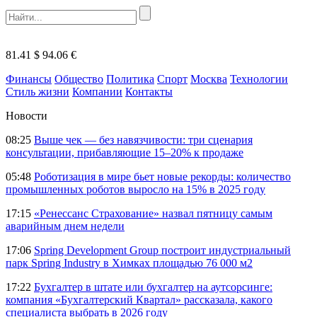
81.41 $
94.06 €
Финансы
Общество
Политика
Спорт
Москва
Технологии
Стиль жизни
Компании
Контакты
Новости
08:25
Выше чек — без навязчивости: три сценария
консультации, прибавляющие 15–20% к продаже
05:48
Роботизация в мире бьет новые рекорды: количество
промышленных роботов выросло на 15% в 2025 году
17:15
«Ренессанс Страхование» назвал пятницу самым
аварийным днем недели
17:06
Spring Development Group построит индустриальный
парк Spring Industry в Химках площадью 76 000 м2
17:22
Бухгалтер в штате или бухгалтер на аутсорсинге:
компания «Бухгалтерский Квартал» рассказала, какого
специалиста выбрать в 2026 году