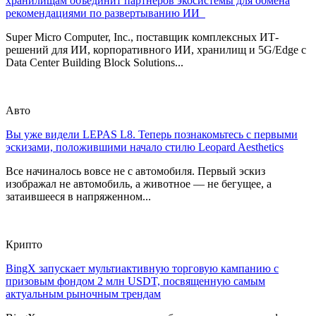
хранилищам объединит партнеров экосистемы для обмена
рекомендациями по развертыванию ИИ
Super Micro Computer, Inc., поставщик комплексных ИТ-
решений для ИИ, корпоративного ИИ, хранилищ и 5G/Edge с
Data Center Building Block Solutions...
Авто
Вы уже видели LEPAS L8. Теперь познакомьтесь с первыми
эскизами, положившими начало стилю Leopard Aesthetics
Все начиналось вовсе не с автомобиля. Первый эскиз
изображал не автомобиль, а животное — не бегущее, а
затаившееся в напряженном...
Крипто
BingX запускает мультиактивную торговую кампанию с
призовым фондом 2 млн USDT, посвященную самым
актуальным рыночным трендам