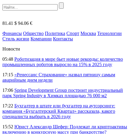
81.41 $
94.06 €
Финансы
Общество
Политика
Спорт
Москва
Технологии
Стиль жизни
Компании
Контакты
Новости
05:48
Роботизация в мире бьет новые рекорды: количество
промышленных роботов выросло на 15% в 2025 году
17:15
«Ренессанс Страхование» назвал пятницу самым
аварийным днем недели
17:06
Spring Development Group построит индустриальный
парк Spring Industry в Химках площадью 76 000 м2
17:22
Бухгалтер в штате или бухгалтер на аутсорсинге:
компания «Бухгалтерский Квартал» рассказала, какого
специалиста выбрать в 2026 году
15:52
Юрист Александр Шефер: Подлежат ли криптоактивы
включению в конкурсную массу при банкротстве?