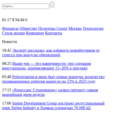
82.17 $
94.84 €
Финансы
Общество
Политика
Спорт
Москва
Технологии
Стиль жизни
Компании
Контакты
Новости
18:42
Эксперт рассказал, как избавить разработчиков от
стресса при выпуске обновлений
08:25
Выше чек — без навязчивости: три сценария
консультации, прибавляющие 15–20% к продаже
05:48
Роботизация в мире бьет новые рекорды: количество
промышленных роботов выросло на 15% в 2025 году
17:15
«Ренессанс Страхование» назвал пятницу самым
аварийным днем недели
17:06
Spring Development Group построит индустриальный
парк Spring Industry в Химках площадью 76 000 м2