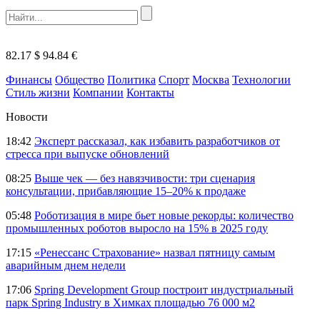
82.17 $
94.84 €
Финансы
Общество
Политика
Спорт
Москва
Технологии
Стиль жизни
Компании
Контакты
Новости
18:42
Эксперт рассказал, как избавить разработчиков от
стресса при выпуске обновлений
08:25
Выше чек — без навязчивости: три сценария
консультации, прибавляющие 15–20% к продаже
05:48
Роботизация в мире бьет новые рекорды: количество
промышленных роботов выросло на 15% в 2025 году
17:15
«Ренессанс Страхование» назвал пятницу самым
аварийным днем недели
17:06
Spring Development Group построит индустриальный
парк Spring Industry в Химках площадью 76 000 м2