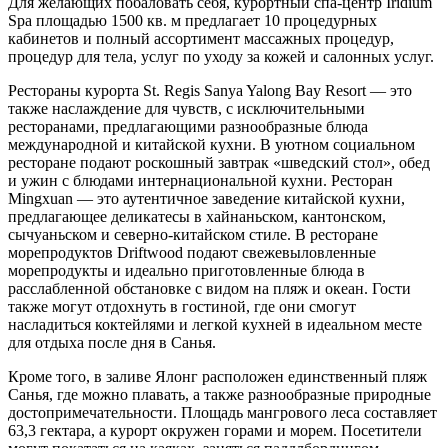
Для желающих побаловать себя, курортный спа-центр Iridium
Spa площадью 1500 кв. м предлагает 10 процедурных
кабинетов и полный ассортимент массажных процедур,
процедур для тела, услуг по уходу за кожей и салонных услуг.
Рестораны курорта St. Regis Sanya Yalong Bay Resort — это
также наслаждение для чувств, с исключительными
ресторанами, предлагающими разнообразные блюда
международной и китайской кухни. В уютном социальном
ресторане подают роскошный завтрак «шведский стол», обед
и ужин с блюдами интернациональной кухни. Ресторан
Mingxuan — это аутентичное заведение китайской кухни,
предлагающее деликатесы в хайнаньском, кантонском,
сычуаньском и северно-китайском стиле. В ресторане
морепродуктов Driftwood подают свежевыловленные
морепродукты и идеально приготовленные блюда в
расслабленной обстановке с видом на пляж и океан. Гости
также могут отдохнуть в гостиной, где они cмогут
насладиться коктейлями и легкой кухней в идеальном месте
для отдыха после дня в Санья.
Кроме того, в заливе Ялонг расположен единственный пляж
Санья, где можно плавать, а также разнообразные природные
достопримечательности. Площадь мангрового леса составляет
63,3 гектара, а курорт окружен горами и морем. Посетители