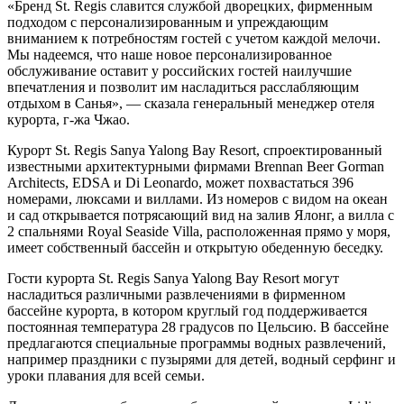
«Бренд St. Regis славится службой дворецких, фирменным
подходом с персонализированным и упреждающим
вниманием к потребностям гостей с учетом каждой мелочи.
Мы надеемся, что наше новое персонализированное
обслуживание оставит у российских гостей наилучшие
впечатления и позволит им насладиться расслабляющим
отдыхом в Санья», — сказала генеральный менеджер отеля
курорта, г-жа Чжао.
Курорт St. Regis Sanya Yalong Bay Resort, спроектированный
известными архитектурными фирмами Brennan Beer Gorman
Architects, EDSA и Di Leonardo, может похвастаться 396
номерами, люксами и виллами. Из номеров с видом на океан
и сад открывается потрясающий вид на залив Ялонг, а вилла с
2 спальнями Royal Seaside Villa, расположенная прямо у моря,
имеет собственный бассейн и открытую обеденную беседку.
Гости курорта St. Regis Sanya Yalong Bay Resort могут
насладиться различными развлечениями в фирменном
бассейне курорта, в котором круглый год поддерживается
постоянная температура 28 градусов по Цельсию. В бассейне
предлагаются специальные программы водных развлечений,
например праздники с пузырями для детей, водный серфинг и
уроки плавания для всей семьи.