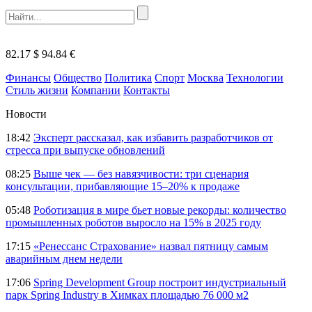
82.17 $
94.84 €
Финансы
Общество
Политика
Спорт
Москва
Технологии
Стиль жизни
Компании
Контакты
Новости
18:42
Эксперт рассказал, как избавить разработчиков от
стресса при выпуске обновлений
08:25
Выше чек — без навязчивости: три сценария
консультации, прибавляющие 15–20% к продаже
05:48
Роботизация в мире бьет новые рекорды: количество
промышленных роботов выросло на 15% в 2025 году
17:15
«Ренессанс Страхование» назвал пятницу самым
аварийным днем недели
17:06
Spring Development Group построит индустриальный
парк Spring Industry в Химках площадью 76 000 м2