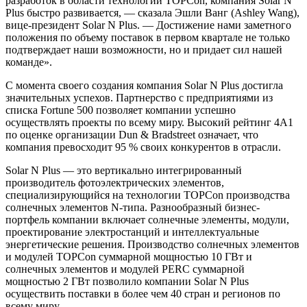
разработок в области технологии TOPCon, компания Solar N
Plus быстро развивается, — сказала Эшли Ванг (Ashley Wang),
вице-президент Solar N Plus. — Достижение нами заметного
положения по объему поставок в первом квартале не только
подтверждает наши возможности, но и придает сил нашей
команде».
С момента своего создания компания Solar N Plus достигла
значительных успехов. Партнерство с предприятиями из
списка Fortune 500 позволяет компании успешно
осуществлять проекты по всему миру. Высокий рейтинг 4A1
по оценке организации Dun & Bradstreet означает, что
компания превосходит 95 % своих конкурентов в отрасли.
Solar N Plus — это вертикально интегрированный
производитель фотоэлектрических элементов,
специализирующийся на технологии TOPCon производства
солнечных элементов N-типа. Разнообразный бизнес-
портфель компании включает солнечные элементы, модули,
проектирование электростанций и интеллектуальные
энергетические решения. Производство солнечных элементов
и модулей TOPCon суммарной мощностью 10 ГВт и
солнечных элементов и модулей PERC суммарной
мощностью 2 ГВт позволило компании Solar N Plus
осуществить поставки в более чем 40 стран и регионов по
всему миру.