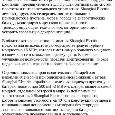
компании, предназначенные для лучшей оптимизации систем,
простоты и интеллектуального управления. Shanghai Electric
демонстрирует, как ее перспективные инновации
применяются в пустыне, море и городе на энергетических
базах, демонстрируя миру свою приверженность
трансформирующим технологиям, которые помогают
ускорить глобальную декарбонизацию.
В области ветроэнергетики компания Shanghai Electric
представила низкочастотную морскую ветровую турбину
мощностью 16 МВт, которая имеет самую большую мощность
в своем классе и множество преимуществ. В том числе
улучшенные возможности передачи электроэнергии, гибкое
подключение к энергосети и более гибкое управление.
Стремясь повысить производительность батарей для
накопления энергии при одновременном снижении затрат,
Shanghai Electric разработала железо-ванадиевую проточную
батарею мощностью 500 кВт/2 МВт•ч, которая является самой
мощной отдельной батареей в мире. В ней применен
запатентованный Shanghai Electric состав электролита,
который снижает стоимость на 40 %, а конструкция батареи и
инновационная ионообменная мембрана без фторидов
значительно повышают плотность энергии батареи,
эффективность преобразования и долговечность.