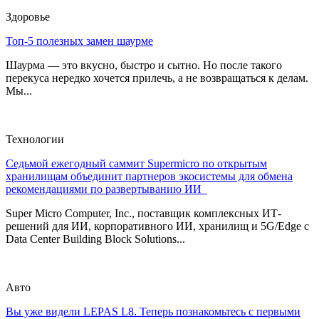
Здоровье
Топ-5 полезных замен шаурме
Шаурма — это вкусно, быстро и сытно. Но после такого
перекуса нередко хочется прилечь, а не возвращаться к делам.
Мы...
Технологии
Седьмой ежегодный саммит Supermicro по открытым
хранилищам объединит партнеров экосистемы для обмена
рекомендациями по развертыванию ИИ
Super Micro Computer, Inc., поставщик комплексных ИТ-
решений для ИИ, корпоративного ИИ, хранилищ и 5G/Edge с
Data Center Building Block Solutions...
Авто
Вы уже видели LEPAS L8. Теперь познакомьтесь с первыми