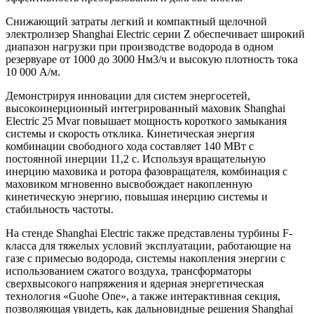
Снижающий затраты легкий и компактный щелочной
электролизер Shanghai Electric серии Z обеспечивает широкий
диапазон нагрузки при производстве водорода в одном
резервуаре от 1000 до 3000 Нм3/ч и высокую плотность тока
10 000 А/м.
Демонстрируя инновации для систем энергосетей,
высокоинерционный интегрированный маховик Shanghai
Electric 25 Мvar повышает мощность короткого замыкания
системы и скорость отклика. Кинетическая энергия
комбинации свободного хода составляет 140 МВт с
постоянной инерции 11,2 с. Используя вращательную
инерцию маховика и ротора фазовращателя, комбинация с
маховиком мгновенно высвобождает накопленную
кинетическую энергию, повышая инерцию системы и
стабильность частоты.
На стенде Shanghai Electric также представлены турбины F-
класса для тяжелых условий эксплуатации, работающие на
газе с примесью водорода, системы накопления энергии с
использованием сжатого воздуха, трансформаторы
сверхвысокого напряжения и ядерная энергетическая
технология «Guohe One», а также интерактивная секция,
позволяющая увидеть, как дальновидные решения Shanghai