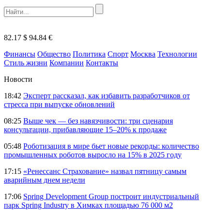
82.17 $
94.84 €
Финансы
Общество
Политика
Спорт
Москва
Технологии
Стиль жизни
Компании
Контакты
Новости
18:42
Эксперт рассказал, как избавить разработчиков от
стресса при выпуске обновлений
08:25
Выше чек — без навязчивости: три сценария
консультации, прибавляющие 15–20% к продаже
05:48
Роботизация в мире бьет новые рекорды: количество
промышленных роботов выросло на 15% в 2025 году
17:15
«Ренессанс Страхование» назвал пятницу самым
аварийным днем недели
17:06
Spring Development Group построит индустриальный
парк Spring Industry в Химках площадью 76 000 м2