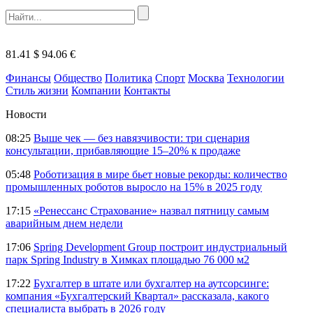
81.41 $
94.06 €
Финансы
Общество
Политика
Спорт
Москва
Технологии
Стиль жизни
Компании
Контакты
Новости
08:25
Выше чек — без навязчивости: три сценария
консультации, прибавляющие 15–20% к продаже
05:48
Роботизация в мире бьет новые рекорды: количество
промышленных роботов выросло на 15% в 2025 году
17:15
«Ренессанс Страхование» назвал пятницу самым
аварийным днем недели
17:06
Spring Development Group построит индустриальный
парк Spring Industry в Химках площадью 76 000 м2
17:22
Бухгалтер в штате или бухгалтер на аутсорсинге:
компания «Бухгалтерский Квартал» рассказала, какого
специалиста выбрать в 2026 году