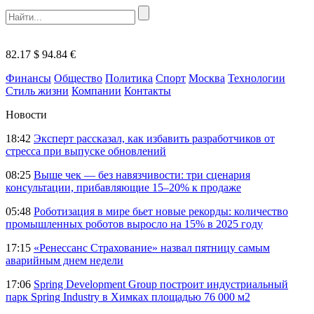
82.17 $
94.84 €
Финансы
Общество
Политика
Спорт
Москва
Технологии
Стиль жизни
Компании
Контакты
Новости
18:42
Эксперт рассказал, как избавить разработчиков от
стресса при выпуске обновлений
08:25
Выше чек — без навязчивости: три сценария
консультации, прибавляющие 15–20% к продаже
05:48
Роботизация в мире бьет новые рекорды: количество
промышленных роботов выросло на 15% в 2025 году
17:15
«Ренессанс Страхование» назвал пятницу самым
аварийным днем недели
17:06
Spring Development Group построит индустриальный
парк Spring Industry в Химках площадью 76 000 м2