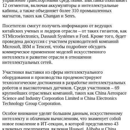
управление транспортными средствами. Выставка охватывает
12 сегментов, включая аккумуляторы и интеллектуальные
кабины, а также объединяет более 310 промышленных
магнатов, таких как Changan и Seres.
Посетители смогут получить информацию от ведущих
китайских ученых и лидеров отрасли – от таких гигантов, как
STMicroelectronics, Dassault Systèmes и Ford. Кроме того, будет
проведена дискуссия с участием руководителей компаний
Microsoft, IBM и Tencent, чтобы подробнее обсудить
коммерческое применение моделей искусственного
интеллекта и развитие отрасли в отношении
интеллектуальных сетей.
Участники выставки из сферы интеллектуального
оборудования и производства продемонстрируют
технологические достижения в разработке интеллектуальных
роботов и высокоточных датчиков. Среди участников – 69
крупнейших отраслевых компаний, таких как China Aerospace
Science and Industry Corporation Limited и China Electronics
Technology Group Corporation.
Особое внимание уделят большим данным, искусственному
интеллекту и облачным вычислениям, что знаменует собой
новое поколение в ИТ-секции, в которой представлено 43
ключевых предприятия, включая Huawei, Alibaba и China