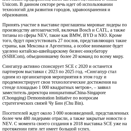
Unicom. В данном секторе речь идет об использовании
технологий для развития городов, здравоохранения и
образования.
Принять участие в выставке приглашены мировые лидеры по
производству автозапчастей, включая Bosch и CATL, а также
титаны из сферы NEV, такие как BMW, BYD и NIO. Кроме
того, будут присутствовать 27 послов, представляющих такие
страны, как Мексика и Аргентина, а особое внимание будет
уделено китайско-швейцарскому бизнес-инкубатору
(SSBICom), объединившему более 20 команд по всему миру.
Сингапур активно спонсирует SCE с 2020 и останется
партнером выставки с 2023 по 2025 год. «Сингапур стал
одним из организаторов мероприятия в этом году и
продемонстрирует свои технологические достижения на
стенде площадью 1 000 квадратных метров», – заявил
заместитель директора инициативыChina-Singapore
(Chongqing) Demonstration Initiative по вопросам
стратегических связей Чу Бин (Chu Bin).
Посетителей ждут около 3 000 нововведений, представленных
более чем 480 лидерами отрасли, а также закрытые новости о
NEV. С момента своего создания в 2018 выставка SCE уже на
протяжении пяти лет имеет большой успех.