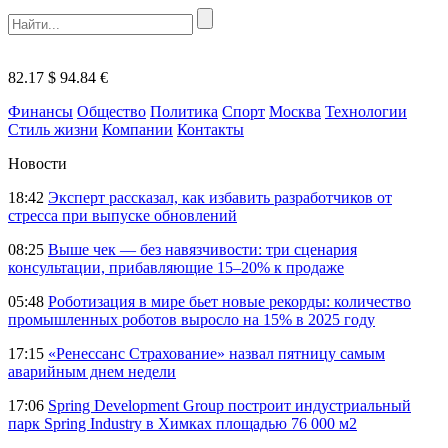
82.17 $
94.84 €
Финансы
Общество
Политика
Спорт
Москва
Технологии
Стиль жизни
Компании
Контакты
Новости
18:42
Эксперт рассказал, как избавить разработчиков от
стресса при выпуске обновлений
08:25
Выше чек — без навязчивости: три сценария
консультации, прибавляющие 15–20% к продаже
05:48
Роботизация в мире бьет новые рекорды: количество
промышленных роботов выросло на 15% в 2025 году
17:15
«Ренессанс Страхование» назвал пятницу самым
аварийным днем недели
17:06
Spring Development Group построит индустриальный
парк Spring Industry в Химках площадью 76 000 м2