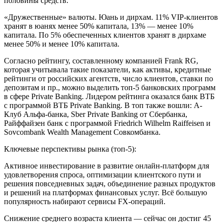
половины средств.
«Дружественные» валюты. Юань и дирхам. 11% VIP-клиентов
хранят в юанях менее 50% капитала, 13% — менее 10%
капитала. По 5% обеспеченных клиентов хранят в дирхаме
менее 50% и менее 10% капитала.
Согласно рейтингу, составленному компанией Frank RG,
которая учитывала такие показатели, как активы, кредитные
рейтинги от российских агентств, число клиентов, ставки по
депозитам и пр., можно выделить топ-5 банковских программ
в сфере Private Banking. Лидером рейтинга оказался банк ВТБ
с программой ВТБ Private Banking. В топ также вошли: А-
Клуб Альфа-банка, Sber Private Banking от Сбербанка,
Райффайзен банк с программой Friedrich Wilhelm Raiffeisen и
Sovcombank Wealth Management Совкомбанка.
Ключевые перспективы рынка (топ-5):
Активное инвестирование в развитие онлайн-платформ для
удовлетворения спроса, оптимизации клиентского пути и
решения повседневных задач, объединение разных продуктов
и решений на платформах финансовых услуг. Всё большую
популярность набирают сервисы FX-операций.
Снижение среднего возраста клиента — сейчас он достиг 45