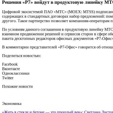
Решения «Р7» войдут в продуктовую линейку М
Цифровой экосистемой ПАО «МТС» (MOEX: MTSS) подписано со
содержащих в стандартных договорах набор предложений: поми
другого. Такое партнерство позволяет компаниям-операторам
По условиям данного соглашения в продуктовую линейку МТС 
взаимном продвижении решений и сервисов сторон в сфере о
пакета десктопных редакторов офисных документов «Р7-Офис» 
В комментарии представителей «Р7-Офис» говорится об отноше
Поделиться новостью:
Facebook
Вконтакте
Одноклассники
Twitter
Похожие новости
Экономика
«Жить в стекле и бетоне — это прошлый век»: Светлана Листоп