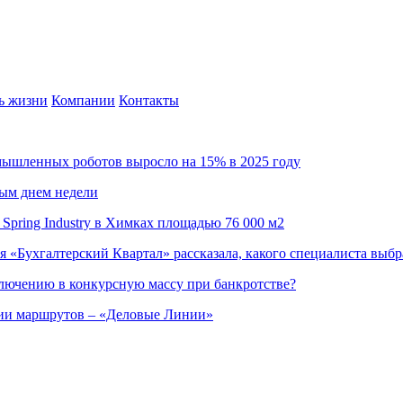
ь жизни
Компании
Контакты
омышленных роботов выросло на 15% в 2025 году
ным днем недели
Spring Industry в Химках площадью 76 000 м2
я «Бухгалтерский Квартал» рассказала, какого специалиста выбр
ючению в конкурсную массу при банкротстве?
ции маршрутов – «Деловые Линии»