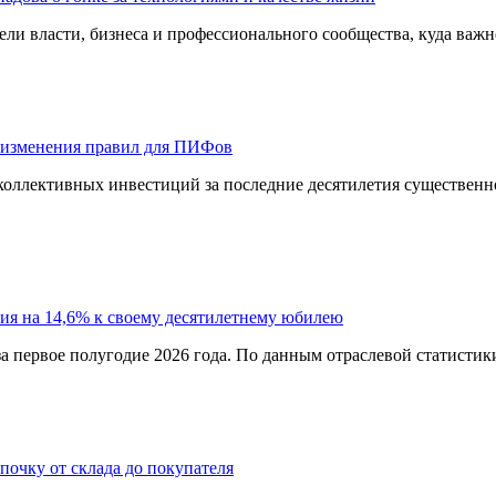
ли власти, бизнеса и профессионального сообщества, куда важне
 изменения правил для ПИФов
оллективных инвестиций за последние десятилетия существенно
ия на 14,6% к своему десятилетнему юбилею
а первое полугодие 2026 года. По данным отраслевой статистик
епочку от склада до покупателя