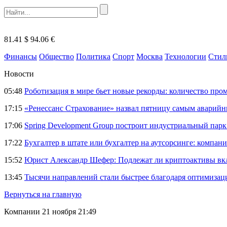
81.41 $
94.06 €
Финансы
Общество
Политика
Спорт
Москва
Технологии
Стил
Новости
05:48
Роботизация в мире бьет новые рекорды: количество пр
17:15
«Ренессанс Страхование» назвал пятницу самым аварий
17:06
Spring Development Group построит индустриальный парк 
17:22
Бухгалтер в штате или бухгалтер на аутсорсинге: компани
15:52
Юрист Александр Шефер: Подлежат ли криптоактивы вкл
13:45
Тысячи направлений стали быстрее благодаря оптимиза
Вернуться на главную
Компании
21 ноября 21:49