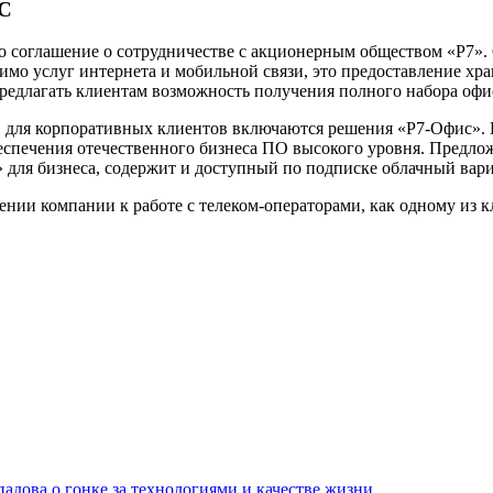
ТС
глашение о сотрудничестве с акционерным обществом «Р7». Се
мо услуг интернета и мобильной связи, это предоставление хр
 предлагать клиентам возможность получения полного набора оф
для корпоративных клиентов включаются решения «Р7-Офис». К
беспечения отечественного бизнеса ПО высокого уровня. Пред
для бизнеса, содержит и доступный по подписке облачный вари
нии компании к работе с телеком-операторами, как одному из к
адова о гонке за технологиями и качестве жизни